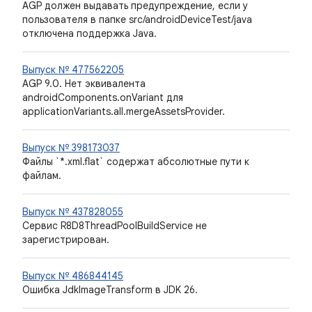
AGP должен выдавать предупреждение, если у
пользователя в папке src/androidDeviceTest/java
отключена поддержка Java.
Выпуск № 477562205
AGP 9.0. Нет эквивалента
androidComponents.onVariant для
applicationVariants.all.mergeAssetsProvider.
Выпуск № 398173037
Файлы `*.xml.flat` содержат абсолютные пути к
файлам.
Выпуск № 437828055
Сервис R8D8ThreadPoolBuildService не
зарегистрирован.
Выпуск № 486844145
Ошибка JdkImageTransform в JDK 26.