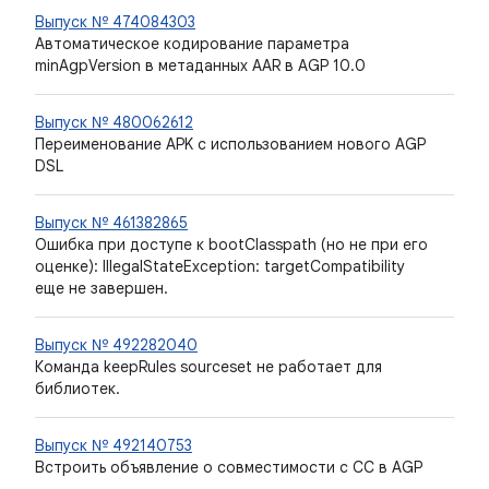
Выпуск № 474084303
Автоматическое кодирование параметра
minAgpVersion в метаданных AAR в AGP 10.0
Выпуск № 480062612
Переименование APK с использованием нового AGP
DSL
Выпуск № 461382865
Ошибка при доступе к bootClasspath (но не при его
оценке): IllegalStateException: targetCompatibility
еще не завершен.
Выпуск № 492282040
Команда keepRules sourceset не работает для
библиотек.
Выпуск № 492140753
Встроить объявление о совместимости с CC в AGP