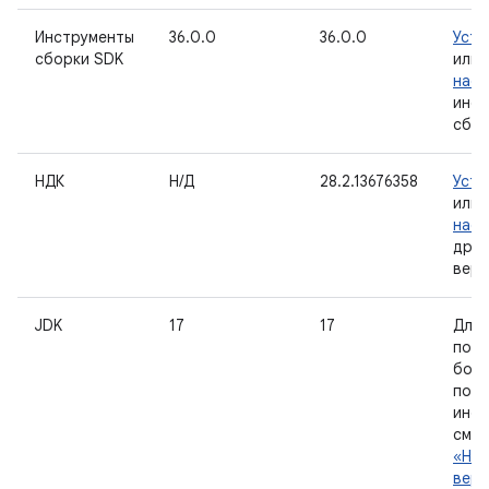
Инструменты
36.0.0
36.0.0
Уста
сборки SDK
или
наст
инст
сбор
НДК
Н/Д
28.2.13676358
Уста
или
наст
друг
верс
JDK
17
17
Для
полу
бол
под
инф
см.
«Нас
верс