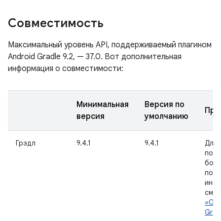
Совместимость
Максимальный уровень API, поддерживаемый плагином
Android Gradle 9.2, — 37.0. Вот дополнительная
информация о совместимости:
Минимальная
Версия по
При
версия
умолчанию
Грэдл
9.4.1
9.4.1
Для
полу
бол
под
инф
см.
«Об
Grad