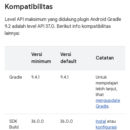
Kompatibilitas
Level API maksimum yang didukung plugin Android Gradle
9.2 adalah level API 37.0. Berikut info kompatibilitas
lainnya:
Versi
Versi
Catatan
minimum
default
Gradle
9.4.1
9.4.1
Untuk
mempelajari
lebih lanjut,
lihat
mengupdate
Gradle
.
SDK
36.0.0
36.0.0
Instal
atau
Build
konfigurasi