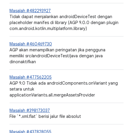
Masalah #482293927
Tidak dapat menjalankan androidDeviceTest dengan
placeholder manifes di library (AGP 9.0.0 dengan plugin
com.android.kotlin.multiplatform.library)
Masalah #460469730
AGP akan menampilkan peringatan jika pengguna
memiliki src/androidDeviceTest/java dengan java
dinonaktifkan
Masalah #477562205
AGP 9.0 Tidak ada androidComponents.onVariant yang
setara untuk
applicationVariants.all.mergeAssetsProvider
Masalah #398173037
File `*.xml.flat` berisi jalur file absolut
Masalah #437828055