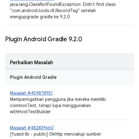
java.lang.ClassNotFoundException: Didn't find class
"com.android.tools.r8.RecordTag" setelah
mengupgrade gradle ke 9.2.0
Plugin Android Gradle 9
.
2
.
0
Perbaikan Masalah
Plugin Android Gradle
Masalah #459878951
Memperingatkan pengguna jika mereka memiliki
commonTest, tetapi lupa menggunakan
withHostTestBuilder
Masalah #482839660
[fused lib - public] OkHttp mencakup sumber