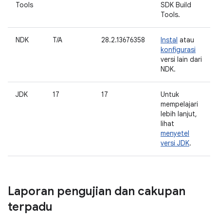
Tools
SDK Build
Tools.
NDK
T/A
28.2.13676358
Instal
atau
konfigurasi
versi lain dari
NDK.
JDK
17
17
Untuk
mempelajari
lebih lanjut,
lihat
menyetel
versi JDK
.
Laporan pengujian dan cakupan
terpadu