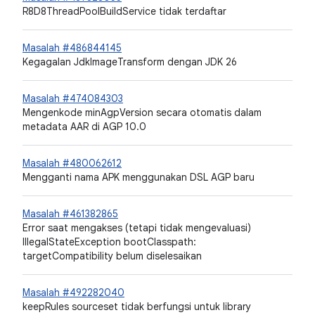
R8D8ThreadPoolBuildService tidak terdaftar
Masalah #486844145
Kegagalan JdkImageTransform dengan JDK 26
Masalah #474084303
Mengenkode minAgpVersion secara otomatis dalam
metadata AAR di AGP 10.0
Masalah #480062612
Mengganti nama APK menggunakan DSL AGP baru
Masalah #461382865
Error saat mengakses (tetapi tidak mengevaluasi)
IllegalStateException bootClasspath:
targetCompatibility belum diselesaikan
Masalah #492282040
keepRules sourceset tidak berfungsi untuk library