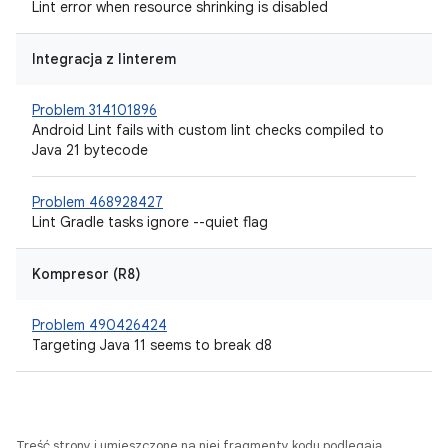
Lint error when resource shrinking is disabled
Integracja z linterem
Problem 314101896
Android Lint fails with custom lint checks compiled to
Java 21 bytecode
Problem 468928427
Lint Gradle tasks ignore --quiet flag
Kompresor (R8)
Problem 490426424
Targeting Java 11 seems to break d8
Treść strony i umieszczone na niej fragmenty kodu podlegają