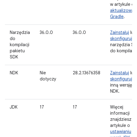
w artykule o
aktualizowan
Gradle
.
Narzędzia
36.0.0
36.0.0
Zainstaluj
lub
do
skonfiguruj
kompilacji
narzędzia S
pakietu
do kompilacji
SDK
NDK
Nie
28.2.13676358
Zainstaluj
lub
dotyczy
skonfiguruj
inną wersję
NDK.
JDK
17
17
Więcej
informacji
znajdziesz w
artykule o
ustawianiu