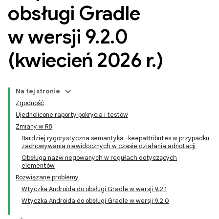
obsługi Gradle
w wersji 9
.
2
.
0
(kwiecień 2026 r
.
)
Na tej stronie
Zgodność
Ujednolicone raporty pokrycia i testów
Zmiany w R8
Bardziej rygorystyczna semantyka -keepattributes w przypadku
zachowywania niewidocznych w czasie działania adnotacji
Obsługa nazw negowanych w regułach dotyczących
elementów
Rozwiązane problemy
Wtyczka Androida do obsługi Gradle w wersji 9.2.1
Wtyczka Androida do obsługi Gradle w wersji 9.2.0