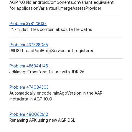
AGP 9.0 No androidComponents.onVariant equivalent
for applicationVariants.all.mergeAssetsProvider
Problem 398173037
`*.xml.flat` files contain absolute file paths
Problem 437828055
R8D8ThreadPoolBuildService not registered
Problem 486844145
JdkImageTransform failure with JDK 26
Problem 474084303
Automatically encode minAgpVersion in the AAR
metadata in AGP 10.0
Problem 480062612
Renaming APK using new AGP DSL