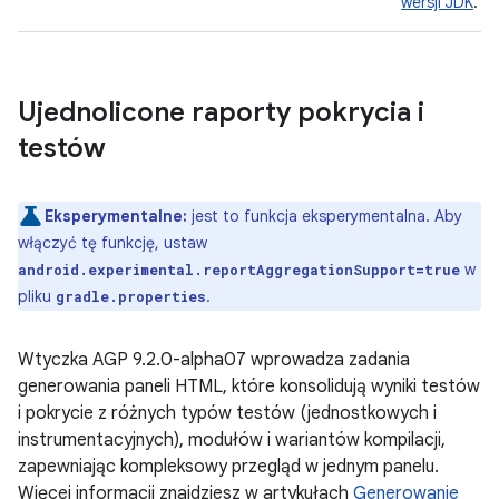
wersji JDK
.
Ujednolicone raporty pokrycia i
testów
Eksperymentalne:
jest to funkcja eksperymentalna. Aby
włączyć tę funkcję, ustaw
w
android.experimental.reportAggregationSupport=true
pliku
.
gradle.properties
Wtyczka AGP 9.2.0-alpha07 wprowadza zadania
generowania paneli HTML, które konsolidują wyniki testów
i pokrycie z różnych typów testów (jednostkowych i
instrumentacyjnych), modułów i wariantów kompilacji,
zapewniając kompleksowy przegląd w jednym panelu.
Więcej informacji znajdziesz w artykułach
Generowanie