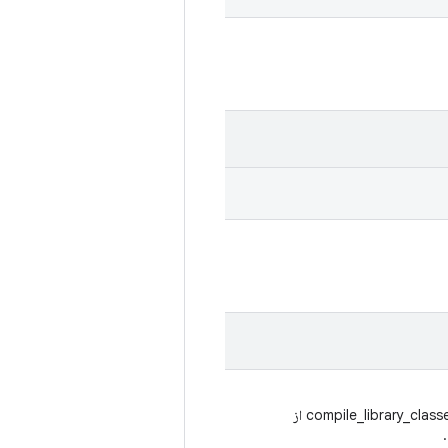
خرابی در ساخت: نشت مدیریت فایل در classes.jar در compile_library_classes_jar از