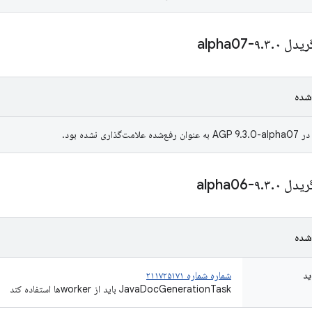
ریدل ۹
۰-alpha07
.
۳
.
شده
ری نشده بود.
ریدل ۹
۰-alpha06
.
۳
.
شده
ید
شماره شماره ۲۱۱۷۲۵۱۷۱
JavaDocGenerationTask باید از workerها استفاده کند