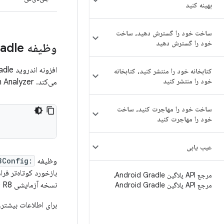
بهینه کنید
ساخت خود را گسترش دهید، ساخت
خود را گسترش دهید
وظیفه Gradle تحلیلگر پیکربندی مستقل R8
افزونه اندروید Gradle نسخه ۹.۳ یک وظیفه اختصاصی Gradle برای اجرای
کتابخانه خود را منتشر کنید، کتابخانه
خود را منتشر کنید
می‌کند. R8 Configuration Analyzer به شما کمک می‌کند تا قوانین فشرده‌سازی و مبهم‌سازی کد برنامه خود را بهینه کنید.
ساخت خود را مهاجرت کنید، ساخت
خود را مهاجرت کنید
عیب یابی
وظیفه
:app:analyzeReleaseR8Config
مرجع API پلاگین Android Gradle،
نسخه آزمایشی R8 (مانند
مرجع API پلاگین Android Gradle
برای اطلاعات بیشتر،