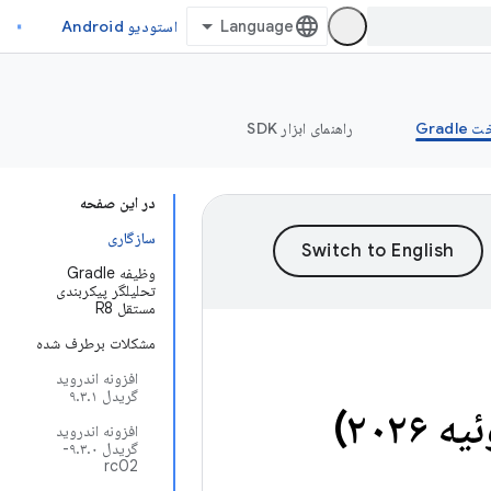
استودیو Android
Grad
راهنمای ابزار SDK
در این صفحه
سازگاری
وظیفه Gradle
تحلیلگر پیکربندی
مستقل R8
مشکلات برطرف شده
افزونه اندروید
گریدل ۹.۳.۱
افزونه اندروید
گریدل ۹.۳.۰-
rc02