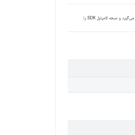
Lint کتابخانه جاوای وارد شده را به عنوان پروژه اندروید در نظر می‌گیرد و نسخه کامپایل SDK را