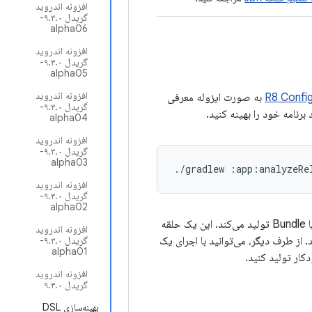
افزونه اندروید
گریدل ۹.۳.۰-
alpha06
افزونه اندروید
گریدل ۹.۳.۰-
alpha05
افزونه اندروید
R8 Config
به صورت ایزوله معرفی
گریدل ۹.۳.۰-
alpha04
افزونه اندروید
گریدل ۹.۳.۰-
alpha03
./gradlew
افزونه اندروید
گریدل ۹.۳.۰-
alpha02
گزارش را بدون تکمیل خط لوله کامپایل APK یا Bundle تولید می‌کند. این یک حلقه
افزونه اندروید
 توسعه‌دهنده را هنگام اصلاح قوانین keep سرعت می‌بخشد. از طرف دیگر، می‌توانید با اجرای یک
گریدل ۹.۳.۰-
alpha01
کار تولید کنید.
افزونه اندروید
گریدل ۹.۳.۰
بهینه‌سازی DSL