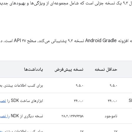
ید می‌شود.
حداکثر سطح API که افزو
حداقل نسخه
نسخه پیش‌فرض
یادداشت‌ها
۹.۵.۰
۹.۵.۰
برای کسب اطلاعات بیشتر، ب
۳۶.۰.۰
۳۶.۰.۰
ابزارهای ساخت SDK را
نصب
ناموجود
۲۸.۲.۱۳۶۷۶۳۵۸
نسخه دیگری از NDK
را نص
۱۷
۱۷
برای کسب اطلاعات بیشتر،
به