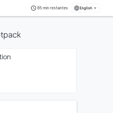
access_time
85 min restantes
etpack
tion