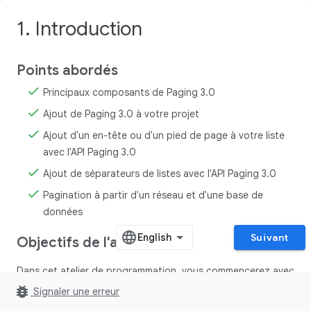
1. Introduction
Points abordés
Principaux composants de Paging 3.0
Ajout de Paging 3.0 à votre projet
Ajout d'un en-tête ou d'un pied de page à votre liste
avec l'API Paging 3.0
Ajout de séparateurs de listes avec l'API Paging 3.0
Pagination à partir d'un réseau et d'une base de
données
Suivant
Objectifs de l'atelier
Dans cet atelier de programmation, vous commencerez avec
un exemple d'application qui affiche déjà une liste de
bug_report
Signaler une erreur
dépôts GitHub. Chaque fois que l'utilisateur arrive à la fin de