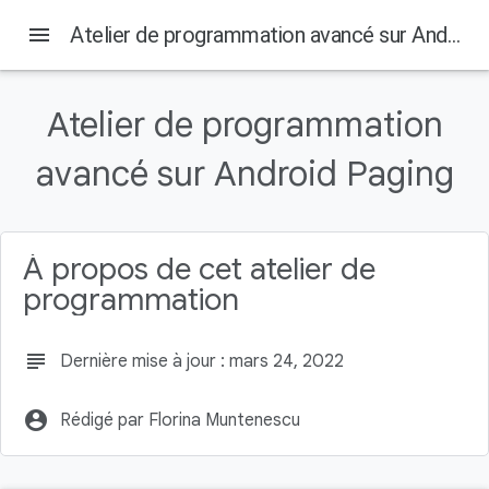
menu
Atelier de programmation avancé sur Android Paging
Sur cette page
Introduction
Atelier de programmation
Points abordés
Objectifs de l'atelier
avancé sur Android Paging
Prérequis
Configurer votre environnement
À propos de cet atelier de
programmation
subject
Dernière mise à jour : mars 24, 2022
account_circle
Rédigé par Florina Muntenescu