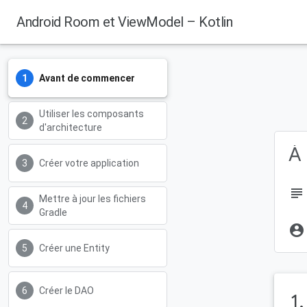
Android Room et ViewModel – Kotlin
Avant de commencer
Utiliser les composants
d'architecture
À 
Créer votre application
subject
Mettre à jour les fichiers
Gradle
account_circle
Créer une Entity
Créer le DAO
1