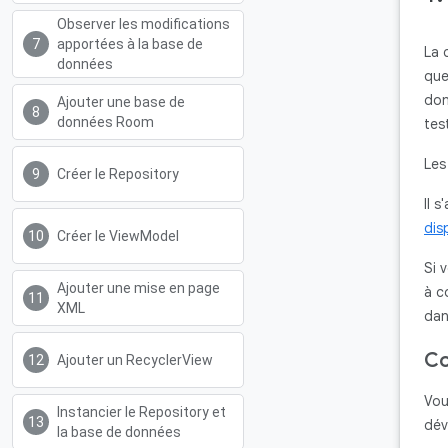
Observer les modifications
apportées à la base de
La 
données
que
don
Ajouter une base de
données Room
tes
Les
Créer le Repository
Il 
dis
Créer le ViewModel
Si 
Ajouter une mise en page
à c
XML
dan
Co
Ajouter un RecyclerView
Vou
Instancier le Repository et
dév
la base de données