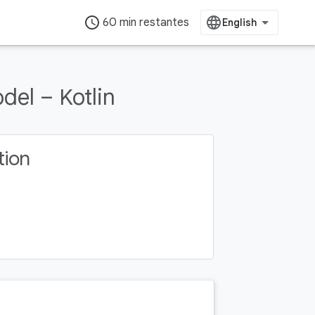
access_time
60 min restantes
el – Kotlin
tion