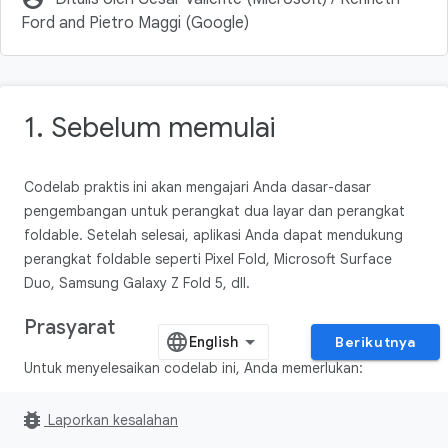
Ford and Pietro Maggi (Google)
1. Sebelum memulai
Codelab praktis ini akan mengajari Anda dasar-dasar
pengembangan untuk perangkat dua layar dan perangkat
foldable. Setelah selesai, aplikasi Anda dapat mendukung
perangkat foldable seperti Pixel Fold, Microsoft Surface
Duo, Samsung Galaxy Z Fold 5, dll.
Prasyarat
Berikutnya
Untuk menyelesaikan codelab ini, Anda memerlukan:
Pengalaman membangun aplikasi Android
bug_report
Laporkan kesalahan
Pengalaman dengan
Activity
,
Fragment
,
View binding
,