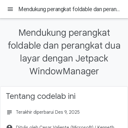
menu
Mendukung perangkat foldable dan perangkat dua layar dengan Jetpack WindowManager
Mendukung perangkat
Pada halaman ini
foldable dan perangkat dua
1. Sebelum memulai
Prasyarat
layar dengan Jetpack
Yang akan Anda lakukan
Yang Anda butuhkan
WindowManager
2. Perangkat satu layar vs perangkat foldable
Tentang codelab ini
subject
Terakhir diperbarui Des 9, 2025
account_circle
Ditulis oleh Cesar Valiente (Microsoft) / Kenneth