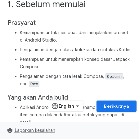
1. Sebelum memulai
Prasyarat
Kemampuan untuk membuat dan menjalankan project
di Android Studio.
Pengalaman dengan class, koleksi, dan sintaksis Kotlin.
Kemampuan untuk menerapkan konsep dasar Jetpack
Compose.
Pengalaman dengan tata letak Compose,
,
Column
dan
.
Row
Yang akan Anda build
Berikutnya
Aplikasi Android yang dapat menampilkan beberapa
item serupa dalam daftar atau petak yang dapat di-
scroll.
bug_report
Laporkan kesalahan
Yang akan Anda butuhkan