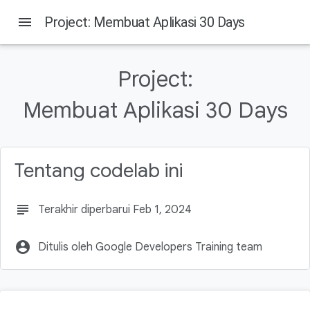
menu
Project: Membuat Aplikasi 30 Days
Pada halaman ini
1. Sebelum memulai
Project:
Prasyarat
Yang akan Anda build
Membuat Aplikasi 30 Days
Yang akan Anda butuhkan
2. Ringkasan
Tentang codelab ini
subject
Terakhir diperbarui Feb 1, 2024
account_circle
Ditulis oleh Google Developers Training team