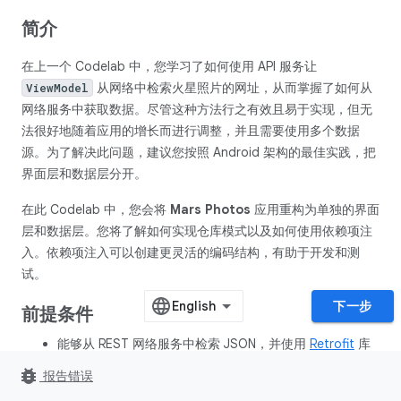
简介
在上一个 Codelab 中，您学习了如何使用 API 服务让
从网络中检索火星照片的网址，从而掌握了如何从
ViewModel
网络服务中获取数据。尽管这种方法行之有效且易于实现，但无
法很好地随着应用的增长而进行调整，并且需要使用多个数据
源。为了解决此问题，建议您按照 Android 架构的最佳实践，把
界面层和数据层分开。
在此 Codelab 中，您会将
Mars Photos
应用重构为单独的界面
层和数据层。您将了解如何实现仓库模式以及如何使用依赖项注
入。依赖项注入可以创建更灵活的编码结构，有助于开发和测
试。
下一步
前提条件
能够从 REST 网络服务中检索 JSON，并使用
Retrofit
库
和
序列化 (kotlinx.serialization)
库将相应数据解析为
bug_report
报告错误
Kotlin 对象。