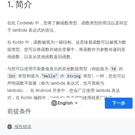
1. 简介
在此 Codelab 中，您将了解函数类型、函数类型的用法以及特定
于 lambda 表达式的语法。
在 Kotlin 中，函数被视为一级结构。这意味着函数可以被视为数
据类型。您可以将函数存储在变量中，将函数作为参数传递到其
他函数，以及从其他函数返回函数。
与您可以使用字面量值表示的其他数据类型（例如值为
的
10
类型和值为
的
类型）一样，您也可以
Int
"Hello"
String
声明函数字面量（称为 lambda 表达式，也可简称为
lambda）。在 Android 开发中，您会广泛使用 lambda 表达
式；在 Kotlin 编程中，lambda 表达式的使用就更广泛了。
下一步
前提条件
熟悉 Kotlin 编程，包括函数、
语句和可为 null
if/else
bug_report
报告错误
性