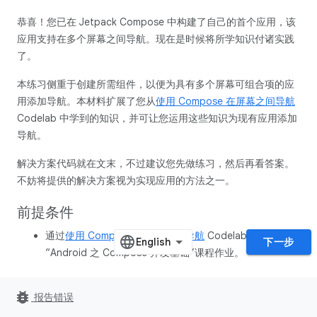
恭喜！您已在 Jetpack Compose 中构建了自己的首个应用，该
应用支持在多个屏幕之间导航。现在是时候将所学知识付诸实践
了。
本练习侧重于创建所需组件，以便为具有多个屏幕可组合项的应
用添加导航。本材料扩展了您从
使用 Compose 在屏幕之间导航
Codelab 中学到的知识，并可让您运用这些知识为现有应用添加
导航。
解决方案代码就在文末，不过建议您先做练习，然后再看答案。
不妨将提供的解决方案视为实现应用的方法之一。
前提条件
通过
使用 Compose 在屏幕之间导航
Codelab 完成
下一步
“Android 之 Compose 开发基础”课程作业。
所需条件
bug_report
报告错误
一台连接到互联网并安装了 Android Studio 的计算机