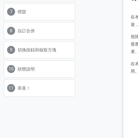
標題
在
途
自訂合併
視
發
切換按鈕與核取方塊
者
在
狀態說明
用
恭喜！