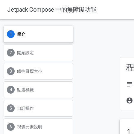
Jetpack Compose 中的無障礙功能
簡介
開始設定
觸控目標大小
subject
點選標籤
account_circle
自訂操作
視覺元素說明
1