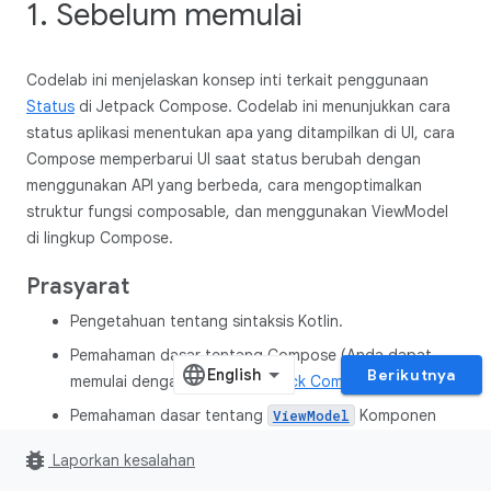
1. Sebelum memulai
Codelab ini menjelaskan konsep inti terkait penggunaan
Status
di Jetpack Compose. Codelab ini menunjukkan cara
status aplikasi menentukan apa yang ditampilkan di UI, cara
Compose memperbarui UI saat status berubah dengan
menggunakan API yang berbeda, cara mengoptimalkan
struktur fungsi composable, dan menggunakan ViewModel
di lingkup Compose.
Prasyarat
Pengetahuan tentang sintaksis Kotlin.
Pemahaman dasar tentang Compose (Anda dapat
Berikutnya
memulai dengan
tutorial Jetpack Compose
).
Pemahaman dasar tentang
Komponen
ViewModel
Arsitektur.
bug_report
Laporkan kesalahan
Yang akan Anda pelajari