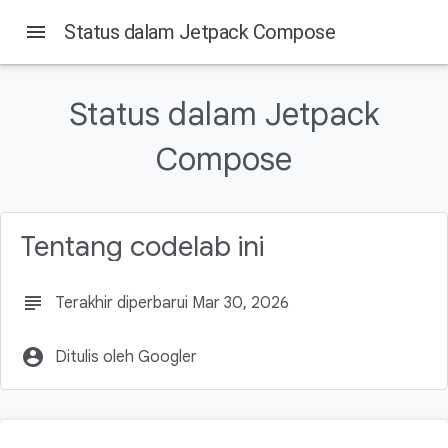
menu
Status dalam Jetpack Compose
Pada halaman ini
1. Sebelum memulai
Status dalam Jetpack
Prasyarat
Yang akan Anda pelajari
Compose
Yang akan Anda butuhkan
Yang akan Anda build
Tentang codelab ini
subject
Terakhir diperbarui Mar 30, 2026
account_circle
Ditulis oleh Googler