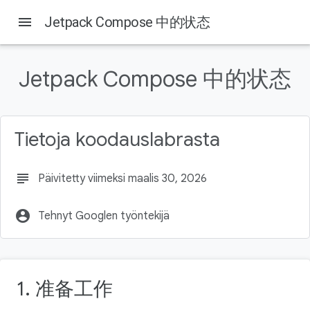
menu
Jetpack Compose 中的状态
Jetpack Compose 中的状态
On this page
1. 前言
前提条件
Tietoja koodauslabrasta
学习内容
所需条件
构建内容
subject
Päivitetty viimeksi maalis 30, 2026
account_circle
Tehnyt Googlen työntekijä
1. 准备工作