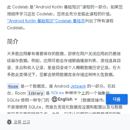
此 Codelab 是“Android Kotlin 基础知识”课程的一部分。如果您
按顺序学习这些 Codelab，您将会充分发掘此课程的价值。
“Android Kotlin 基础知识”Codelab 着陆页
列出了所有课程
Codelab。
简介
大多数应用都有需要保存的数据，即使在用户关闭应用后仍要继
续留存数据。例如，应用可能会存储歌曲播放列表、游戏道具目
录、支出和收入记录、星座目录或个人睡眠数据历史记录。在大
多数此类情况下，您都会使用数据库来存储这种持久性数据。
是一个数据库，是 Android
Jetpack
的一部分。在后
Room
台，Room
是
SQLite
数据库之上的一个抽象层。
library
다음
SQLite 使用一种专门的语言 (SQL) 来执行数据库操作。Room 并
不直接使用 SQLite，而是负责简化数据库设置和配置以及与数据
库交互方面的琐碎工作。此外，它还让应用可以使用普通的函数
bug_report
调用与数据库进行交互。Room 还具有查询语法，可用于搜索数
오류 신고
据。