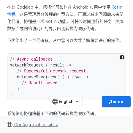
在此 Codelab 中，您将学习如何在 Android 应用中使用
Kotlin
协程
。这是管理后台线程的推荐方法，可通过减少回调需求来简
化代码。协程是一项 Kotlin 功能，可将长时间运行的任务（例如
数据库或网络访问）的异步回调转换为顺序代码。
下面给出了一个代码段，从中您可以大致了解将要进行的操作。
// Async callbacks
networkRequest 
{
 result 
->
// Successful network request
   databaseSave
(
result
)
{
 rows 
->
// Result saved
}
}
Далее
系统使用协程将基于回调的代码转换为顺序代码。
bug_report
Сообщить об ошибке
// The same code with coroutines