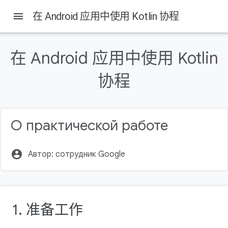
Android Developers
menu
在 Android 应用中使用 Kotlin 协程
Содержание
前提条件
在 Android 应用中使用 Kotlin
实践内容
协程
所需条件
下载代码
向项目添加协程
О практической работе
account_circle
Автор: сотрудник Google
1. 准备工作