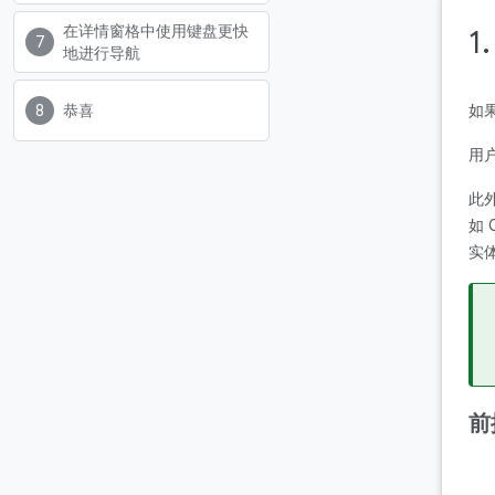
在详情窗格中使用键盘更快
1
地进行导航
如
恭喜
用
此
如
实
前