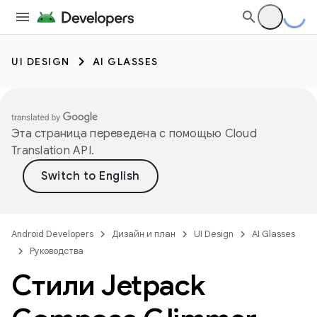
UI DESIGN
AI GLASSES
Эта страница переведена с помощью
Cloud
Translation API
.
Android Developers
Дизайн и план
UI Design
AI Glasses
Руководства
Стили Jetpack