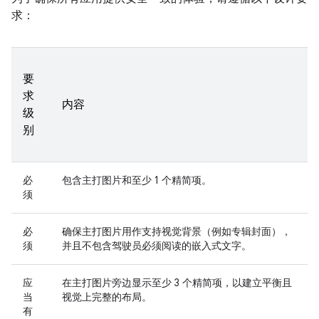
求：
要
求
内容
级
别
必
包含主打图片和至少 1 个精简项。
须
必
确保主打图片用作支持视觉背景（例如专辑封面），
须
并且不包含驾驶员必须阅读的嵌入式文字。
应
在主打图片旁边显示至少 3 个精简项，以建立平衡且
当
视觉上完整的布局。
有