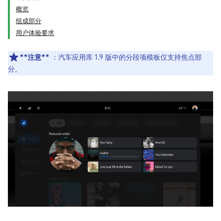
概览
组成部分
用户体验要求
**注意**
：汽车应用库 1.9 版中的分段项模板仅支持焦点部
分。