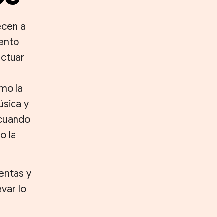
ecen a
iento
actuar
mo la
úsica y
 cuando
o la
entas y
evar lo