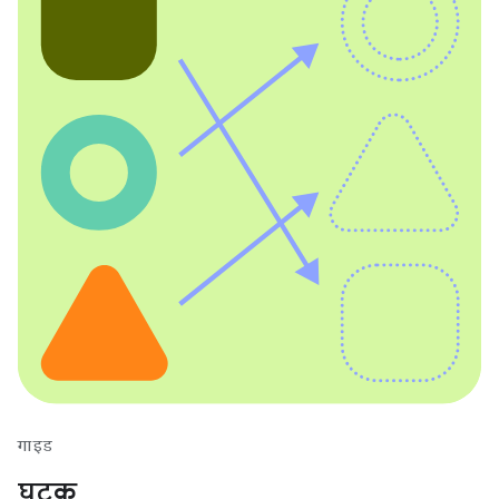
गाइड
घटक