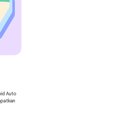
oid Auto
apatkan