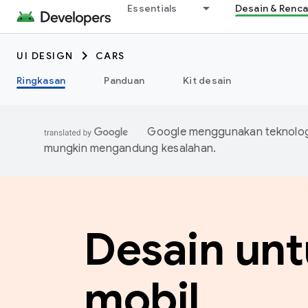
Essentials
Desain & Renc
UI DESIGN
CARS
Ringkasan
Panduan
Kit desain
Google menggunakan teknologi
mungkin mengandung kesalahan.
Desain un
mobil