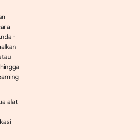
an
cara
Anda -
malkan
atau
 hingga
reaming
a alat
kasi