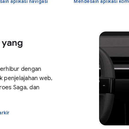
ain aplikasi navigasi
Mendesain aplikasi komuni
 yang
terhibur dengan
k penjelajahan web,
roes Saga, dan
rkir