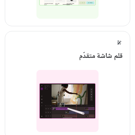
قلم شاشة متقدّم