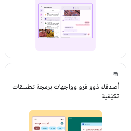
أصدقاء ذوو فرو وواجهات برمجة تطبيقات
تكيّفية