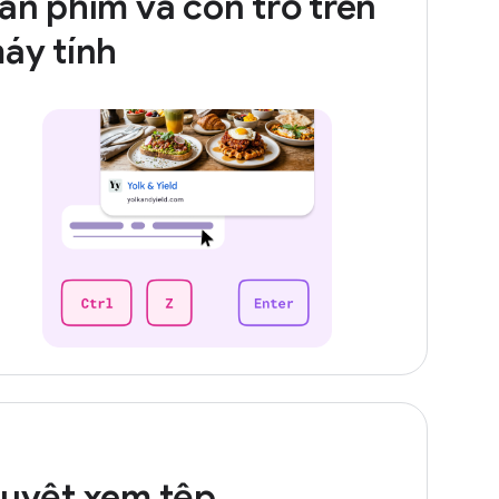
àn phím và con trỏ trên
áy tính
uyệt xem tệp