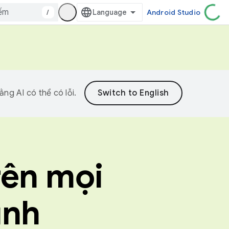
/
Android Studio
ng AI có thể có lỗi.
rên mọi
ình