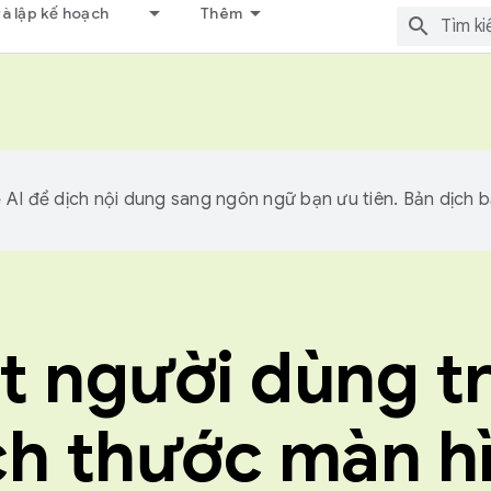
và lập kế hoạch
Thêm
I để dịch nội dung sang ngôn ngữ bạn ưu tiên. Bản dịch bằ
t người dùng t
ch thước màn h