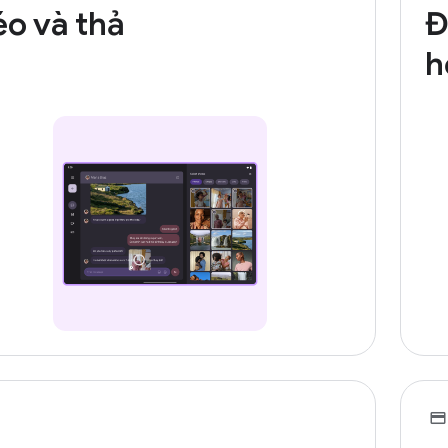
éo và thả
Đ
h