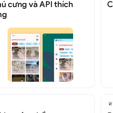
ú cưng và API thích
C
ng