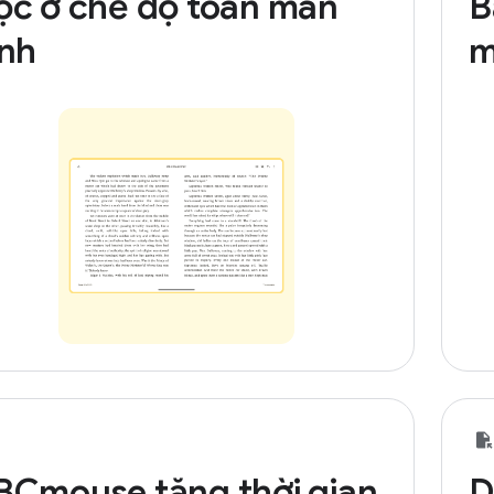
ọc ở chế độ toàn màn
B
ình
m
BCmouse tăng thời gian
D