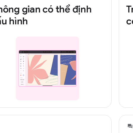
ông gian có thể định
T
ấu hình
c