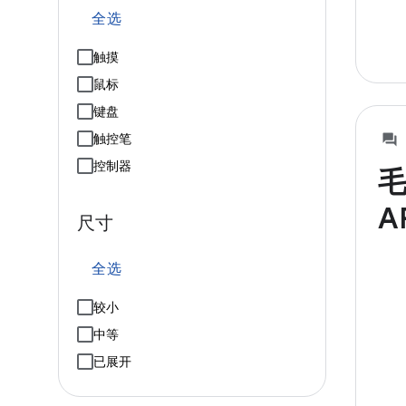
全选
触摸
鼠标
键盘
触控笔
控制器
A
尺寸
全选
较小
中等
已展开