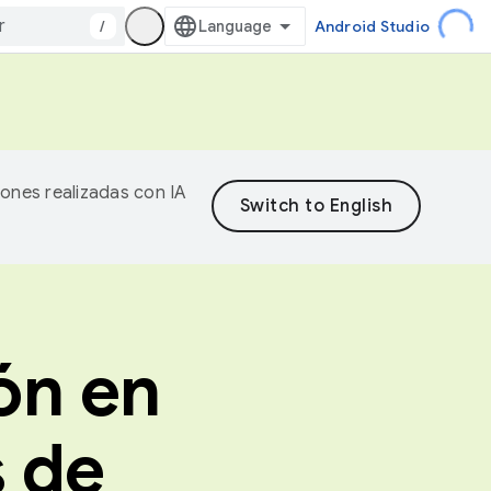
/
Android Studio
iones realizadas con IA
ón en
 de