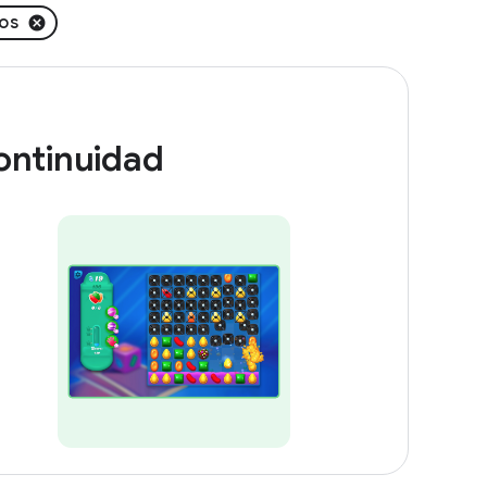
os
ontinuidad