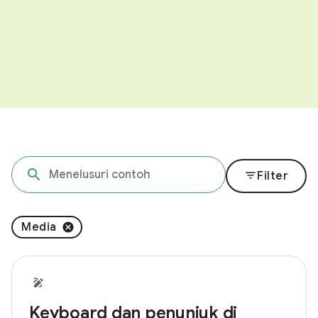
filter_list
Filter
Media
Keyboard dan penunjuk di