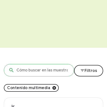
filter_list
Filtros
Contenido multimedia