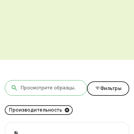
filter_list
Фильтры
Производительность