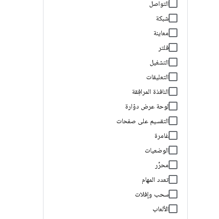
التواصل
شبكة
معاينة
فلتر
التشغيل
التعليقات
النافذة المرافِقة
لوحة عرض دوّارة
التقسيم على صفحات
غامرة
الوضعيات
محرِّر
تعدد المهام
سحب وإفلات
الألعاب