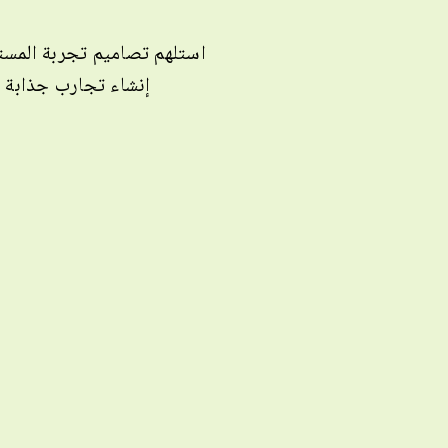
استلهم تصاميم تجربة المست
إنشاء تجارب جذابة وم