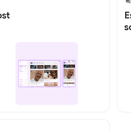
ost
E
s