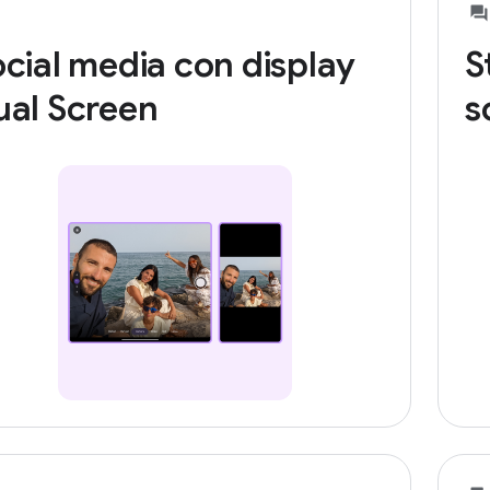
cial media con display
S
ual Screen
s