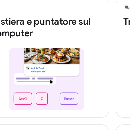
stiera e puntatore sul
T
omputer