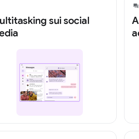
ltitasking sui social
A
edia
a