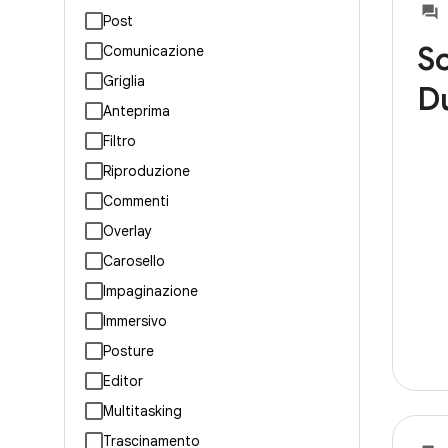
Post
So
Comunicazione
Griglia
D
Anteprima
Filtro
Riproduzione
Commenti
Overlay
Carosello
Impaginazione
Immersivo
Posture
Editor
Multitasking
Trascinamento