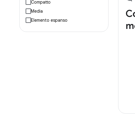
Compatto
Co
Media
Elemento espanso
m