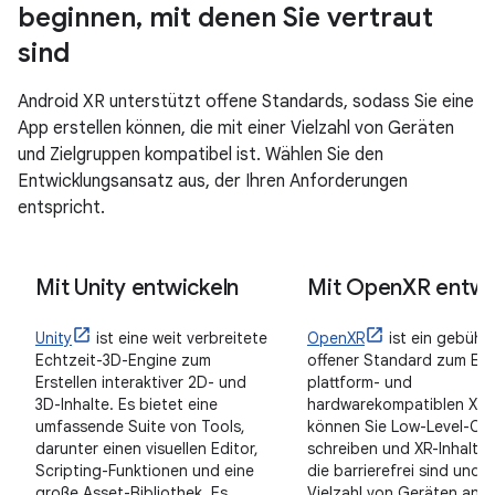
beginnen
,
mit denen Sie vertraut
sind
Android XR unterstützt offene Standards, sodass Sie eine
App erstellen können, die mit einer Vielzahl von Geräten
und Zielgruppen kompatibel ist. Wählen Sie den
Entwicklungsansatz aus, der Ihren Anforderungen
entspricht.
Mit Unity entwickeln
Mit Open
XR entwi
Unity
ist eine weit verbreitete
OpenXR
ist ein gebühre
Echtzeit-3D-Engine zum
offener Standard zum Ers
Erstellen interaktiver 2D- und
plattform- und
3D-Inhalte. Es bietet eine
hardwarekompatiblen XR-
umfassende Suite von Tools,
können Sie Low-Level-Co
darunter einen visuellen Editor,
schreiben und XR-Inhalte e
Scripting-Funktionen und eine
die barrierefrei sind und 
große Asset-Bibliothek. Es
Vielzahl von Geräten ang