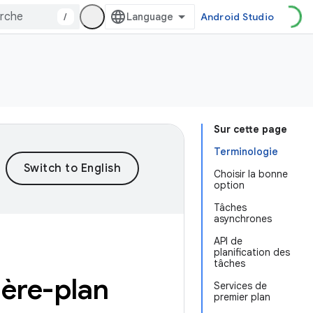
/
Android Studio
Sur cette page
Terminologie
Choisir la bonne
option
Tâches
asynchrones
API de
planification des
tâches
ière-plan
Services de
premier plan