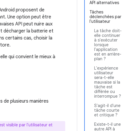
API alternatives
I Android proposent de
Tâches
nt. Une option peut être
déclenchées par
l'utilisateur
uvaises API peut nuire aux
t décharger la batterie et
La tâche doit-
elle continuer
s certains cas, choisir la
à s'exécuter
tore.
lorsque
l'application
est en arrière-
lle qui convient le mieux à
plan ?
L'expérience
utilisateur
sera-t-elle
mauvaise si la
tâche est
différée ou
interrompue ?
és de plusieurs manières
S'agit-il d'une
tâche courte
et critique ?
Existe-t-il une
t visible par l'utilisateur et
autre API à