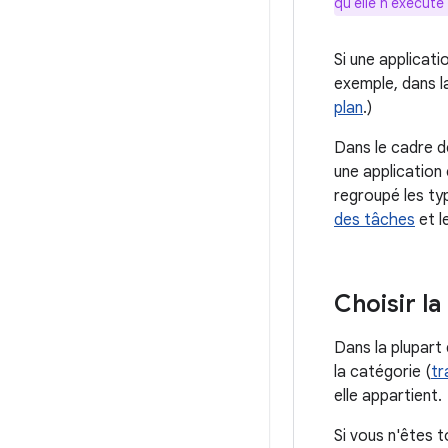
qu'elle n'exécut
Si une applicati
exemple, dans l
plan
.)
Dans le cadre d
une application
regroupé les typ
des tâches
et l
Choisir l
Dans la plupart 
la catégorie (
tr
elle appartient.
Si vous n'êtes 