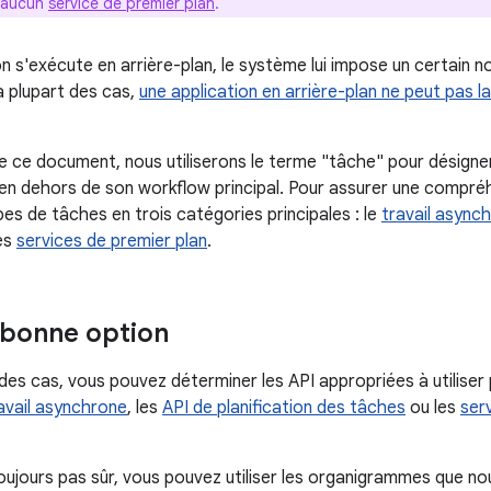
e aucun
service de premier plan
.
on s'exécute en arrière-plan, le système lui impose un certain n
a plupart des cas,
une application en arrière-plan ne peut pas l
e ce document, nous utiliserons le terme "tâche" pour désigne
 en dehors de son workflow principal. Pour assurer une comp
es de tâches en trois catégories principales : le
travail async
es
services de premier plan
.
a bonne option
des cas, vous pouvez déterminer les API appropriées à utiliser 
avail asynchrone
, les
API de planification des tâches
ou les
ser
toujours pas sûr, vous pouvez utiliser les organigrammes que no