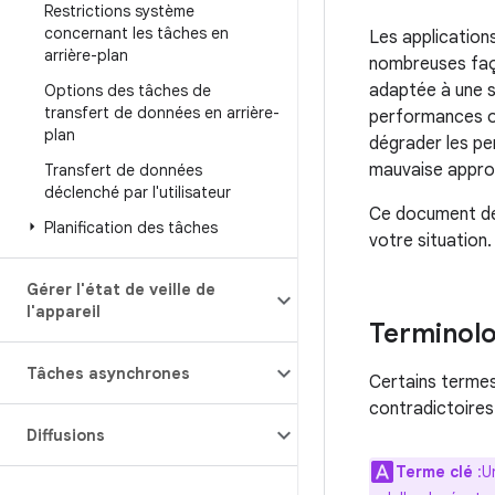
Restrictions système
concernant les tâches en
Les application
arrière-plan
nombreuses faço
adaptée à une s
Options des tâches de
transfert de données en arrière-
performances ou
plan
dégrader les per
mauvaise approc
Transfert de données
déclenché par l'utilisateur
Ce document décr
Planification des tâches
votre situation.
Gérer l'état de veille de
l'appareil
Terminolo
Tâches asynchrones
Certains termes
contradictoires.
Diffusions
Terme clé
:U