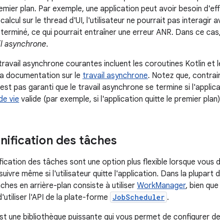
emier plan. Par exemple, une application peut avoir besoin d'e
e calcul sur le thread d'UI, l'utilisateur ne pourrait pas interagir 
 terminé, ce qui pourrait entraîner une erreur ANR. Dans ce cas, l
il asynchrone
.
travail asynchrone courantes incluent les coroutines Kotlin et 
 la documentation sur le
travail asynchrone
. Notez que, contra
 n'est pas garanti que le travail asynchrone se termine si l'appli
de vie
valide (par exemple, si l'application quitte le premier plan)
nification des tâches
ification des tâches sont une option plus flexible lorsque vous
uivre même si l'utilisateur quitte l'application. Dans la plupart 
ches en arrière-plan consiste à utiliser
WorkManager
, bien que
'utiliser l'API de la plate-forme
JobScheduler
.
 une bibliothèque puissante qui vous permet de configurer d