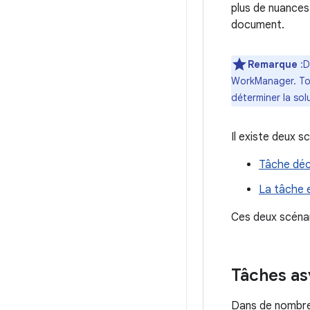
plus de nuances 
document.
Remarque
:D
WorkManager. Tout
déterminer la sol
Il existe deux s
Tâche décl
La tâche 
Ces deux scénar
Tâches a
Dans de nombreu