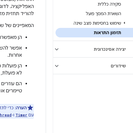
סקירה כללית
האפליקציה. לדוג
להוריד תחזית מזג 
השארת המסך פועל
שימוש בחסימות מצב שינה
המאפיינים של שע
תזמון התראות
הן מאפשרות 
אפשר להשת
יצירה אסינכרונית
אחרות.
הן פועלות 
שידורים
לא פועלת, 
הם עוזרים 
טיימרים או 
הערה:
כדי לתז
עם
ו-
hread
Timer