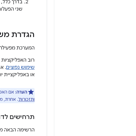
בדרך כלל, ש
שני הפעלות
הגדרת משי
המערכת מפעילה
רוב האפליקציות 
שימוש נפוצים
. א
או באפליקציית 
הערה:
אם האפליקציה מטרג
ותזכורות'
. אחרת, מ
תרחישים לדו
הרשימה הבאה מצי