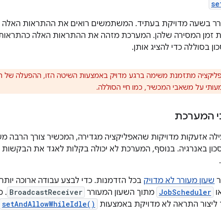
se
רר בשעה מדויקת בעתיד. המשתמשים רואים את ההתראות האלה בב
זמן המסירה שלהן. המערכת מזהה את ההתראות האלה כהתראות הכ
ון בסוללה כדי להציג אותן.
יקציה מתזמנת משימה ברגע מדויק באמצעות השיטה הזו, ההפעלה של המ
ותי על משאבי המכשיר, כמו חיי הסוללה.
י המערכת
 אזעקות מדויקות שהאפליקציה מגדירה, המכשיר צורך הרבה משאב
כון באנרגיה. בנוסף, המערכת לא יכולה בקלות לאגד את הבקשו
ר
שעון מעורר לא מדויק
בכל הזדמנות. כדי לבצע עבודה ארוכה יות
ו
JobScheduler
מתוך השעון המעורר
BroadcastReceiver
. 
 ליצור התראה לא מדויקת באמצעות
setAndAllowWhileIdle()