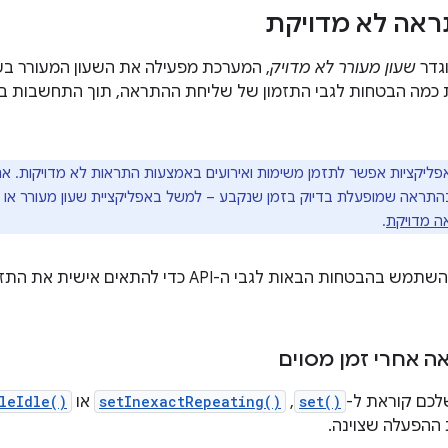
אה לא מדויקת
גדר
שעון מעורר לא מדויק
, המערכת מפעילה את השעון המעורר בש
כמה הבטחות לגבי התזמון של שליחת ההתראה, תוך התחשבות בהג
ליקציות אפשר לתזמן משימות ואירועים באמצעות התראות לא מדויקות. אם 
התראה שמופעלת בדיוק בזמן שנקבע – למשל באפליקציית שעון מעורר או 
ה מדויקת
.
מפתחים יכולים להשתמש בהבטחות הבאות לגבי ה-API כ
 אחרי זמן מסוים
לכם קוראת ל-
set()
,‏
setInexactRepeating()
או
leIdle()
ההפעלה שצוינה.