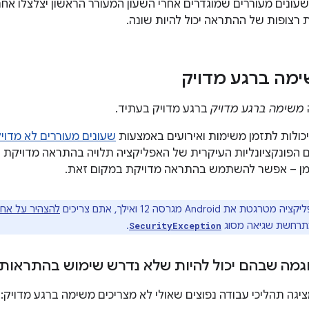
עונים מעוררים שמוגדרים אחרי השעון המעורר הראשון יצלצלו אחרי ח
 רצופות של ההתראה יכול להיות שונה.
מה ברגע מדויק
משימה ברגע מדויק
ברגע מדויק בעתיד.
יכולות לתזמן משימות ואירועים באמצעות
שעונים מעוררים לא מדוי
ם הפונקציונליות העיקרית של האפליקציה תלויה בהתראה מדויקת 
יומן – אפשר להשתמש בהתראה מדויקת במקום זאת.
טת את Android מגרסה 12 ואילך, אתם צריכים
להצהיר על אח
תרחשת שגיאה מסוג
.
SecurityException
גמה שבהם יכול להיות שלא נדרש שימוש בהתראות 
גה תהליכי עבודה נפוצים שאולי לא מצריכים משימה ברגע מדויק: