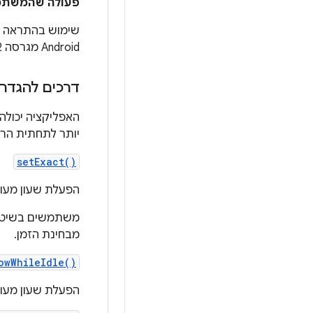
פעולה שהמשתמש 
שימוש בהתראה ל
Android מגרסה 12 ואילך, אורך החלון המינימלי המותר הוא 10 דקות.
דרכים להגדר
האפליקציה יכולה
יותר לתחתית הרש
setExact()
הפעלת שעון מעור
משתמשים בשיטה 
מבחינת הזמן.
owWhileIdle()
הפעלת שעון מעור