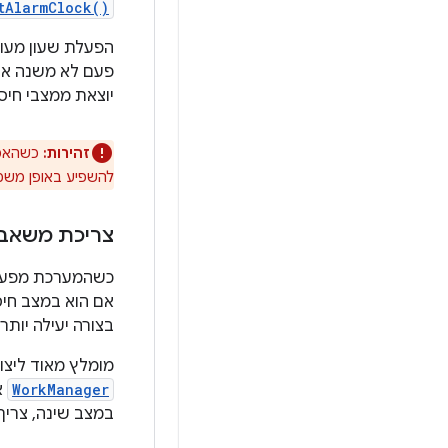
tAlarmClock()
הפעלת שעון מעו
פעם לא משנה את 
יוצאת ממצבי חיסכ
זהירות:
כשהאפל
להשפיע באופן משמע
צריכת משאב
כשהמערכת מפעילה
אם הוא במצב חיס
בצורה יעילה יותר.
מומלץ מאוד ליצו
WorkManager
א
במצב שינה, צריך