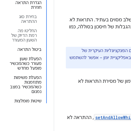
הגדרת התראה
חוזרת
בחירת סוג
לב מסוים בעתיד. התראות לא
ההתראה
בלות של חיסכון בסוללה, כמו
החליטו מה
רמת הדיוק של
השעון המעורר
ביטול התראה
הפונקציונליות העיקרית של
באפליקציית יומן – אפשר להשתמש
הפעלת שעון
מעורר כשהמכשיר
מופעל מחדש
הפעלת משימות
די להתאים אישית את התזמון של מסירת התראות לא
מתוזמנות
כשהמכשיר במצב
נמנום
שיטות מומלצות
setAndAllowWhi
, ההתראה לא