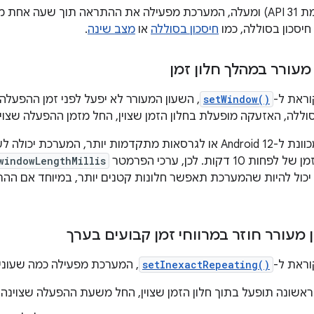
ב-Android 12 (רמת API 31) ומעלה, המערכת מפעילה את ההתראה תוך שע
יסכון בסוללה, כמו
חיסכון בסוללה
או
מצב שינה
.
עורר במהלך חלון זמן
וראת ל-
setWindow()
, השעון המעורר לא יפעל לפני זמן ההפעלה 
וללה, האזעקה מופעלת בחלון הזמן שצוין, החל מזמן ההפעלה שצוין
אם האפליקציה מכוונת ל-Android 12 או לגרסאות מתקדמות יותר, 
1 דקות. לכן, ערכי הפרמטר
windowLengthMillis
 יכול להיות שהמערכת תאפשר חלונות קטנים יותר, במיוחד אם ה
מעורר חוזר במרווחי זמן קבועים בערך
וראת ל-
setInexactRepeating()
, המערכת מפעילה כמה שעונים
שונה תופעל בתוך חלון הזמן שצוין, החל משעת ההפעלה שצוינה.