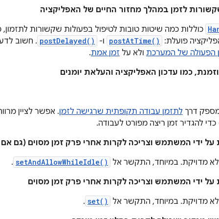
קשורות לזמן במהלך מחזור החיים של האפליקציה
Ha
כוללות כמה שיטות טובות לטיפול בפעולות שקשורות לתזמון, כ
פליקציה פועלת:
postAtTime()
ו-
postDelayed()
 הפעולה של המערכת
ולא על
זמן אמת
.
מנת, כמו עדכון האפליקציה והעלאת יומנים
ספק דרך
לתזמן עבודה תקופתית שרגישה לזמן
. אפשר לציין מרווח
על ידי המשתמש וצריכה לקרות אחרי פרק זמן מסוים (גם אם
א מדויקת. במיוחד, התקשר אל
setAndAllowWhileIdle()
.
על ידי המשתמש וצריכה לקרות אחרי פרק זמן מסוים
א מדויקת. במיוחד, התקשר אל
set()
.