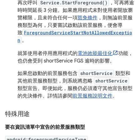
再次呼叫
Service.StartForeground()
，可再將逾
時時間延長 3 分鐘。如果應用程式未對使用者開放瀏
覽權限，且未符合任何一項
豁免條件
，則無論前景服
務類型為何，只要嘗試啟動該前景服務，便會導
致
ForegroundServiceStartNotAllowedExceptio
n
。
就算使用者停用應用程式的
電池效能最佳化
功能，
也仍會受到 shortService FGS 逾時的影響。
如果您啟動的前景服務包含
shortService
類型和
其他前景服務類型，則系統將忽略
shortService
類型宣告。即便如此，服務仍必須遵守其他宣告類型
的先決條件。詳情請參閱
前景服務說明文件
。
特殊用途
要在資訊清單中宣告的前景服務類型
android:foregroundServiceType