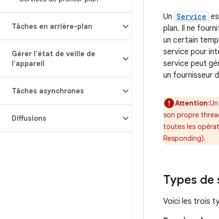
Un
Service
es
Tâches en arrière-plan
plan. Il ne four
un certain temp
service pour in
Gérer l'état de veille de
service peut gér
l'appareil
un fournisseur d
Tâches asynchrones
Attention
:Un
son propre thre
Diffusions
toutes les opéra
Responding).
Types de 
Voici les trois 