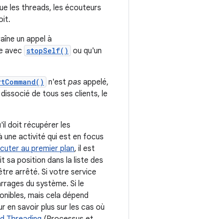
ue les threads, les écouteurs
oit.
aîne un appel à
ête avec
stopSelf()
ou qu'un
rtCommand()
n'est
pas
appelé,
dissocié de tous ses clients, le
il doit récupérer les
à une activité qui est en focus
cuter au premier plan
, il est
t sa position dans la liste des
être arrêté. Si votre service
rrages du système. Si le
ponibles, mais cela dépend
ur en savoir plus sur les cas où