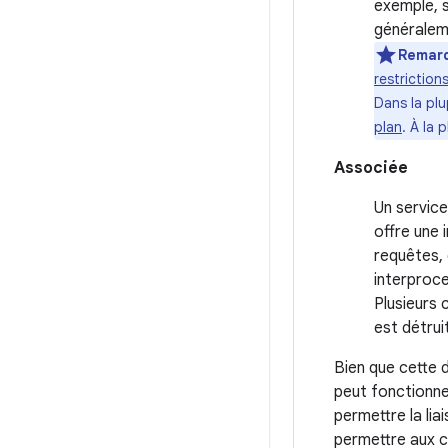
exemple, s
généraleme
Remar
restriction
Dans la pl
plan
. À la 
Associée
Un servic
offre une 
requêtes, 
interproce
Plusieurs 
est détrui
Bien que cette 
peut fonctionne
permettre la lia
permettre aux 