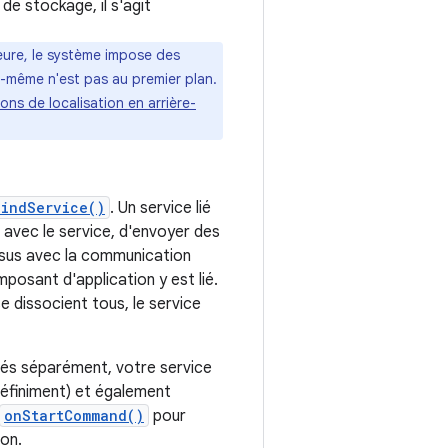
de stockage, il s'agit
rieure, le système impose des
le-même n'est pas au premier plan.
ns de localisation en arrière-
bindService()
. Un service lié
 avec le service, d'envoyer des
ssus avec la communication
posant d'application y est lié.
se dissocient tous, le service
iés séparément, votre service
définiment) et également
onStartCommand()
pour
son.