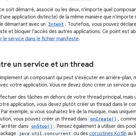
e soit démarré, associé ou les deux, n'importe quel composant 
d'une application distincte) de la même manière que n'importe 
n le démarrant avec un
Intent
. Toutefois, vous pouvez déclar
este et bloquer l'accès des autres applications. Ce point est ab
 le service dans le fichier manifeste
.
ntre un service et un thread
simplement un composant qui peut s'exécuter en arrière-plan, m
 avec votre application. Vous ne devez donc créer un service qu
ffectuer des tâches en dehors de votre thread principal, mais u
votre application, vous devez plutôt créer un thread dans le 
. Par exemple, si vous souhaitez lire de la musique, mais unique
ution, vous pouvez créer un thread dans
onCreate()
, comme
l'arrêter dans
onStop()
. Pensez également à utiliser des poo
package
java.util.concurrent
ou des
coroutines Kotlin
au l