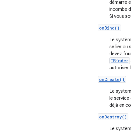
démarré et
incombe d'
Si vous so
onBind()
Le systèm
se lier au
devez four
IBinder
autoriser l
onCreate()
Le systèm
le service
déjà en co
onDestroy()
Le système