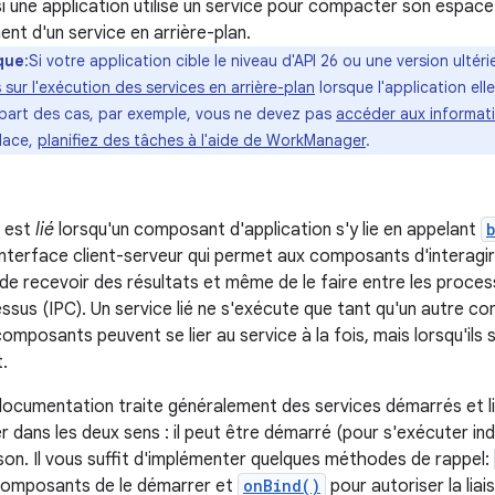
i une application utilise un service pour compacter son espace 
nt d'un service en arrière-plan.
que
:Si votre application cible le niveau d'API 26 ou une version ulté
s sur l'exécution des services en arrière-plan
lorsque l'application el
upart des cas, par exemple, vous ne devez pas
accéder aux informatio
place,
planifiez des tâches à l'aide de WorkManager
.
e est
lié
lorsqu'un composant d'application s'y lie en appelant
interface client-serveur qui permet aux composants d'interagir
de recevoir des résultats et même de le faire entre les proce
ssus (IPC). Un service lié ne s'exécute que tant qu'un autre com
composants peuvent se lier au service à la fois, mais lorsqu'ils 
t.
documentation traite généralement des services démarrés et l
r dans les deux sens : il peut être démarré (pour s'exécuter in
ison. Il vous suffit d'implémenter quelques méthodes de rappel:
composants de le démarrer et
onBind()
pour autoriser la liai