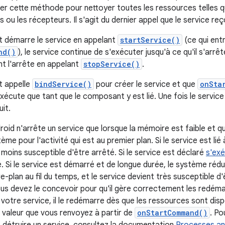
r cette méthode pour nettoyer toutes les ressources telles q
s ou les récepteurs. Il s'agit du dernier appel que le service reç
 démarre le service en appelant
startService()
(ce qui entr
nd()
), le service continue de s'exécuter jusqu'à ce qu'il s'arr
t l'arrête en appelant
stopService()
.
t appelle
bindService()
pour créer le service et que
onSta
exécute que tant que le composant y est lié. Une fois le service 
it.
id n'arrête un service que lorsque la mémoire est faible et qu'
me pour l'activité qui est au premier plan. Si le service est lié 
est moins susceptible d'être arrêté. Si le service est déclaré
s'exé
 Si le service est démarré et de longue durée, le système rédui
e-plan au fil du temps, et le service devient très susceptible d'
us devez le concevoir pour qu'il gère correctement les redéma
votre service, il le redémarre dès que les ressources sont dis
 valeur que vous renvoyez à partir de
onStartCommand()
. Po