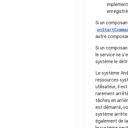
implémente
enregistré
Si un composant
onStartComma
autre composan
Si un composan
le service ne s'
système le détru
Le système Andro
ressources systè
utilisateur, il 
rarement arrêté.
tâches en arrièr
est démarré, vo
système arrête 
également de la