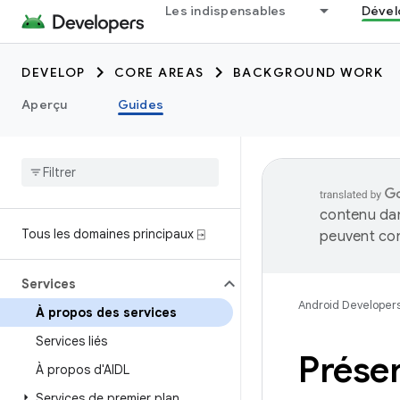
Les indispensables
Dével
DEVELOP
CORE AREAS
BACKGROUND WORK
Aperçu
Guides
contenu dan
Tous les domaines principaux ⍈
peuvent con
Services
Android Developer
À propos des services
Services liés
Présen
À propos d'AIDL
Services de premier plan