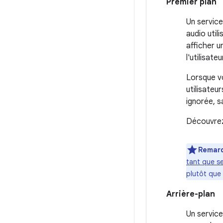
Premier plan
Un service
audio util
afficher 
l'utilisate
Lorsque vo
utilisateu
ignorée, s
Découvrez
Remar
tant que se
plutôt que 
Arrière-plan
Un service