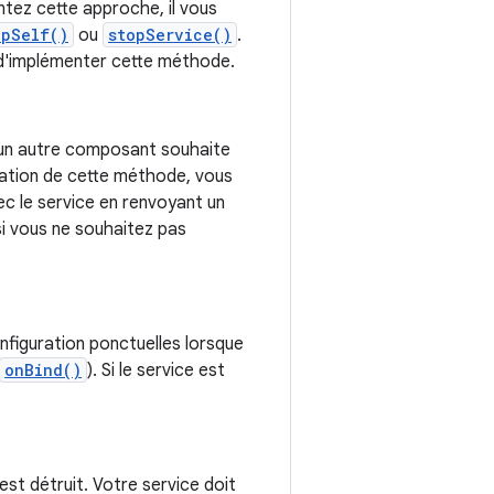
ntez cette approche, il vous
opSelf()
ou
stopService()
.
n d'implémenter cette méthode.
un autre composant souhaite
ntation de cette méthode, vous
ec le service en renvoyant un
i vous ne souhaitez pas
figuration ponctuelles lorsque
onBind()
). Si le service est
est détruit. Votre service doit