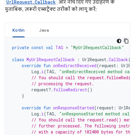
UrlRequest.Callback
और नीचे दिए गए उदाहरण के
मुताबिक, ज़रूरी एब्सट्रैक्ट तरीकों को लागू करें:
Kotlin
Java
private
const
val
TAG
=
"MyUrlRequestCallback"
class
MyUrlRequestCallback
:
UrlRequest
.
Callback
()
override
fun
onRedirectReceived
(
request
:
UrlRe
Log
.
i
(
TAG
,
"onRedirectReceived method call
// You should call the request.followRedir
// processing the request.
request
?.
followRedirect
()
}
override
fun
onResponseStarted
(
request
:
UrlReq
Log
.
i
(
TAG
,
"onResponseStarted method calle
// You should call the request.read() meth
// further processed. The following instru
// with a capacity of 102400 bytes for the