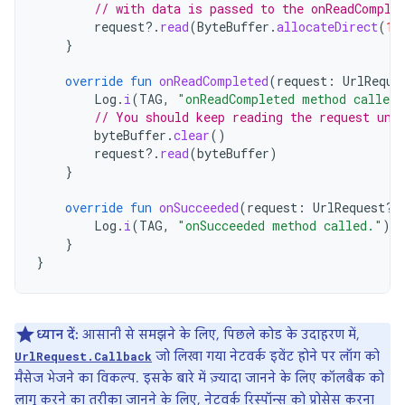
// with data is passed to the onReadComple
request
?.
read
(
ByteBuffer
.
allocateDirect
(
10
}
override
fun
onReadCompleted
(
request
:
UrlReque
Log
.
i
(
TAG
,
"onReadCompleted method called.
// You should keep reading the request unt
byteBuffer
.
clear
()
request
?.
read
(
byteBuffer
)
}
override
fun
onSucceeded
(
request
:
UrlRequest?,
Log
.
i
(
TAG
,
"onSucceeded method called."
)
}
}
ध्यान दें:
आसानी से समझने के लिए, पिछले कोड के उदाहरण में,
जो लिखा गया नेटवर्क इवेंट होने पर लॉग को
UrlRequest.Callback
मैसेज भेजने का विकल्प. इसके बारे में ज़्यादा जानने के लिए कॉलबैक को
लागू करने का तरीका जानने के लिए,
नेटवर्क रिस्पॉन्स को प्रोसेस करना