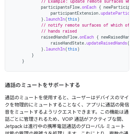
// Example: update remote surfaces whe
participantsFlow
.
onEach
{
newParticipa
participantExtension
.
updatePartici
}.
launchIn
(
this
)
// notify remote surfaces of which of 
// hands raised
raisedHandsFlow
.
onEach
{
newRaisedHand
raiseHandState
.
updateRaisedHands
(
n
}.
launchIn
(
this
)
}
}
通話のミュートをサポートする
通話のミュートを使用すると、ユーザーはデバイスのマイ
クを物理的にミュートすることなく、アプリに通話の発信
音をミュートするようリクエストできます。この機能は通
話ごとに管理されるため、VOIP 通話がアクティブな間、
Jetpack は進行中の携帯電話通話のグローバル ミュート
状態の管理の複雑さを処理します。これにより、複数の通