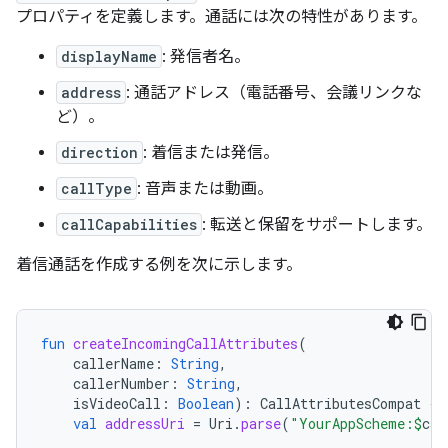
プロパティを定義します。通話には次の特性があります。
displayName
: 発信者名。
address
: 通話アドレス（電話番号、会議リンクな
ど）。
direction
: 着信または発信。
callType
: 音声または動画。
callCapabilities
: 転送と保留をサポートします。
着信通話を作成する例を次に示します。
fun
createIncomingCallAttributes
(
callerName
:
String
,
callerNumber
:
String
,
isVideoCall
:
Boolean
):
CallAttributesCompat
{
val
addressUri
=
Uri
.
parse
(
"YourAppScheme:
$
cal