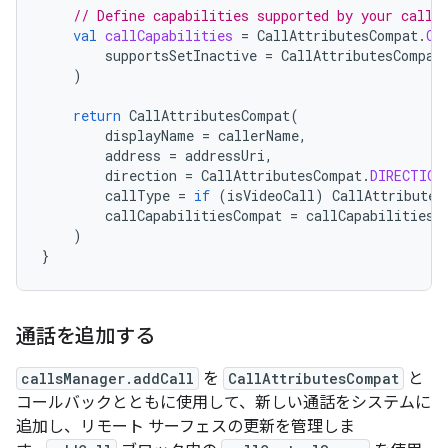
// Define capabilities supported by your call.
val
callCapabilities
=
CallAttributesCompat
.
Ca
supportsSetInactive
=
CallAttributesCompat
)
return
CallAttributesCompat
(
displayName
=
callerName
,
address
=
addressUri
,
direction
=
CallAttributesCompat
.
DIRECTION
callType
=
if
(
isVideoCall
)
CallAttributes
callCapabilitiesCompat
=
callCapabilities
)
}
通話を追加する
callsManager.addCall
を
CallAttributesCompat
と
コールバックとともに使用して、新しい通話をシステムに
追加し、リモート サーフェスの更新を管理しま