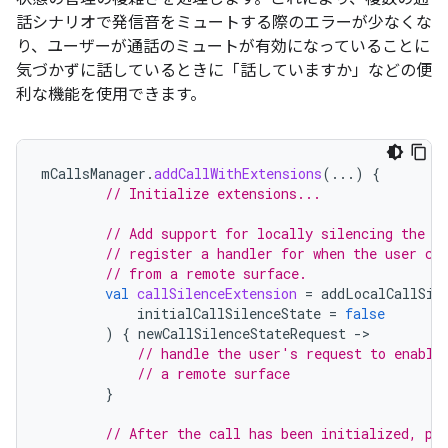
話シナリオで発信音をミュートする際のエラーが少なくな
り、ユーザーが通話のミュートが有効になっていることに
気づかずに話しているときに「話していますか」などの便
利な機能を使用できます。
mCallsManager
.
addCallWithExtensions
(...)
{
// Initialize extensions...
// Add support for locally silencing the c
// register a handler for when the user ch
// from a remote surface.
val
callSilenceExtension
=
addLocalCallSil
initialCallSilenceState
=
false
)
{
newCallSilenceStateRequest
-
// handle the user's request to enable
// a remote surface
}
// After the call has been initialized, pe