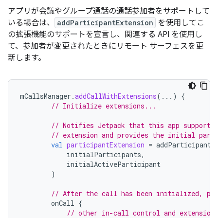
アプリが会議やグループ通話の通話参加者をサポートして
いる場合は、
addParticipantExtension
を使用してこ
の拡張機能のサポートを宣言し、関連する API を使用し
て、参加者が変更されたときにリモート サーフェスを更
新します。
mCallsManager
.
addCallWithExtensions
(...)
{
// Initialize extensions...
// Notifies Jetpack that this app supports
// extension and provides the initial part
val
participantExtension
=
addParticipantE
initialParticipants
,
initialActiveParticipant
)
// After the call has been initialized, pe
onCall
{
// other in-call control and extension