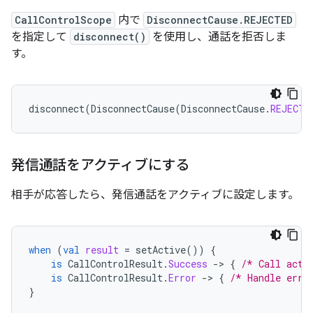
CallControlScope
内で
DisconnectCause.REJECTED
を指定して
disconnect()
を使用し、通話を拒否しま
す。
disconnect
(
DisconnectCause
(
DisconnectCause
.
REJECTE
発信通話をアクティブにする
相手が応答したら、発信通話をアクティブに設定します。
when
(
val
result
=
setActive
())
{
is
CallControlResult
.
Success
-
>
{
/* Call acti
is
CallControlResult
.
Error
-
>
{
/* Handle erro
}