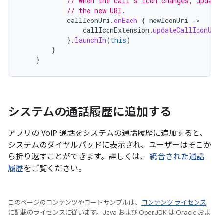
// When the call's icon changes, updat
// the new URI.
callIconUri
.
onEach
{
newIconUri
-
callIconExtension
.
updateCallIconUr
}.
launchIn
(
this
)
}
}
システムの通話履歴に追加する
アプリの VoIP 通話をシステムの通話履歴に追加すると、
システムのダイヤルパッドに表示され、ユーザーはそこか
ら折り返すことができます。詳しくは、
統合された通話
履歴
をご覧ください。
このページのコンテンツやコードサンプルは、
コンテンツ ライセンス
に記載のライセンスに従います。Java および OpenJDK は Oracle およ