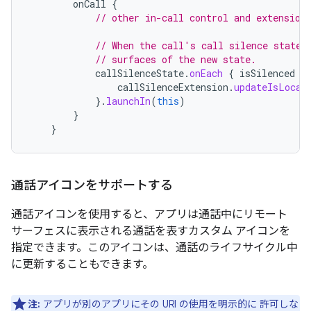
onCall
{
// other in-call control and extension
// When the call's call silence state 
// surfaces of the new state.
callSilenceState
.
onEach
{
isSilenced
-
callSilenceExtension
.
updateIsLocal
}.
launchIn
(
this
)
}
}
通話アイコンをサポートする
通話アイコンを使用すると、アプリは通話中にリモート
サーフェスに表示される通話を表すカスタム アイコンを
指定できます。このアイコンは、通話のライフサイクル中
に更新することもできます。
注:
アプリが別のアプリにその URI の使用を明示的に 許可しな