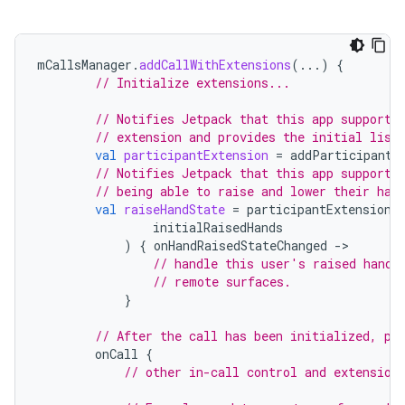
mCallsManager
.
addCallWithExtensions
(...)
{
// Initialize extensions...
// Notifies Jetpack that this app supports
// extension and provides the initial list
val
participantExtension
=
addParticipantE
// Notifies Jetpack that this app supports
// being able to raise and lower their han
val
raiseHandState
=
participantExtension
.
initialRaisedHands
)
{
onHandRaisedStateChanged
-
// handle this user's raised hand 
// remote surfaces.
}
// After the call has been initialized, pe
onCall
{
// other in-call control and extension