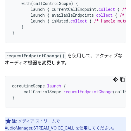
with
(
callControlScope
)
{
launch
{
currentCallEndpoint
.
collect
{
/* 
launch
{
availableEndpoints
.
collect
{
/* U
launch
{
isMuted
.
collect
{
/* Handle mute 
}
}
requestEndpointChange()
を使用して、アクティブな
オーディオ機器を変更します。
coroutineScope
.
launch
{
callControlScope
.
requestEndpointChange
(
callEn
}
注:
メディア ストリームで
AudioManager.STREAM_VOICE_CALL
を使用してください。