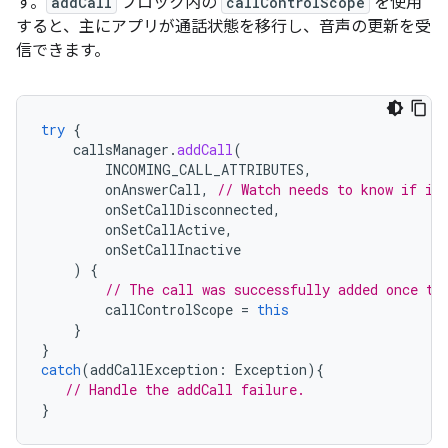
す。
addCall
ブロック内の
callControlScope
を使用
すると、主にアプリが通話状態を移行し、音声の更新を受
信できます。
try
{
callsManager
.
addCall
(
INCOMING_CALL_ATTRIBUTES
,
onAnswerCall
,
// Watch needs to know if it
onSetCallDisconnected
,
onSetCallActive
,
onSetCallInactive
)
{
// The call was successfully added once th
callControlScope
=
this
}
}
catch
(
addCallException
:
Exception
){
// Handle the addCall failure.
}