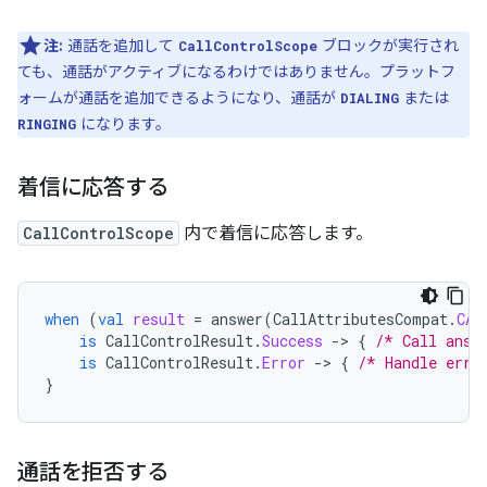
注:
通話を追加して
ブロックが実行され
CallControlScope
ても、通話がアクティブになるわけではありません。プラットフ
ォームが通話を追加できるようになり、通話が
または
DIALING
になります。
RINGING
着信に応答する
CallControlScope
内で着信に応答します。
when
(
val
result
=
answer
(
CallAttributesCompat
.
CAL
is
CallControlResult
.
Success
-
>
{
/* Call answ
is
CallControlResult
.
Error
-
>
{
/* Handle erro
}
通話を拒否する