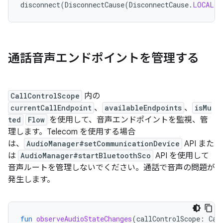
disconnect
(
DisconnectCause
(
DisconnectCause
.
LOCAL
))
通話音声エンドポイントを管理する
CallControlScope
内の
currentCallEndpoint
、
availableEndpoints
、
isMu
ted
Flow
を使用して、音声エンドポイントを監視、管
理します。Telecom を使用する場合
は、
AudioManager#setCommunicationDevice
API また
は
AudioManager#startBluetoothSco
API を使用して
音声ルートを管理しないでください。通話で音声の問題が
発生します。
fun
observeAudioStateChanges
(
callControlScope
:
Cal