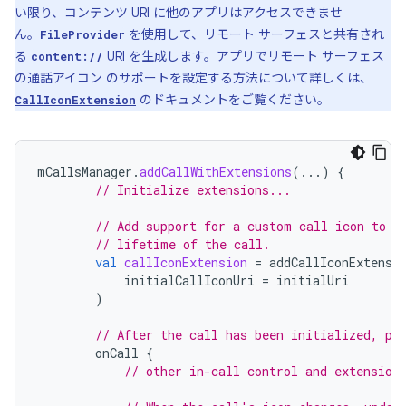
い限り、コンテンツ URI に他のアプリはアクセスできませ
ん。
を使用して、リモート サーフェスと共有され
FileProvider
る
URI を生成します。アプリでリモート サーフェス
content://
の通話アイコン のサポートを設定する方法について詳しくは、
のドキュメントをご覧ください。
CallIconExtension
mCallsManager
.
addCallWithExtensions
(...)
{
// Initialize extensions...
// Add support for a custom call icon to b
// lifetime of the call.
val
callIconExtension
=
addCallIconExtensi
initialCallIconUri
=
initialUri
)
// After the call has been initialized, pe
onCall
{
// other in-call control and extension