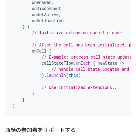
onAnswer
,
onDisconnect
,
onSetActive
,
onSetInactive
)
{
// Initialize extension-specific code...
// After the call has been initialized, pe
onCall
{
// Example: process call state updates
callStateFlow
.
onEach
{
newState
-
// handle call state updates and n
}.
launchIn
(
this
)
// Use initialized extensions...
}
}
}
通話の参加者をサポートする