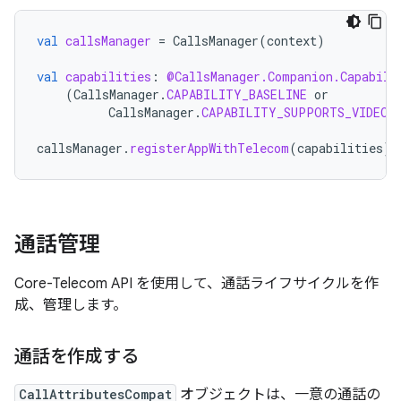
val
callsManager
=
CallsManager
(
context
)
val
capabilities
:
@CallsManager.Companion.Capabili
(
CallsManager
.
CAPABILITY_BASELINE
or
CallsManager
.
CAPABILITY_SUPPORTS_VIDEO_
callsManager
.
registerAppWithTelecom
(
capabilities
)
通話管理
Core-Telecom API を使用して、通話ライフサイクルを作
成、管理します。
通話を作成する
CallAttributesCompat
オブジェクトは、一意の通話の