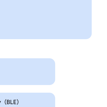
gy（BLE）