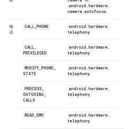
机
和
android
.
hardware
.
camera
.
autofocus
CALL
_
PHONE
android
.
hardware
.
电
telephony
话
CALL
_
android
.
hardware
.
PRIVILEGED
telephony
MODIFY
_
PHONE
_
android
.
hardware
.
STATE
telephony
PROCESS
_
android
.
hardware
.
OUTGOING
_
telephony
CALLS
READ
_
SMS
android
.
hardware
.
telephony