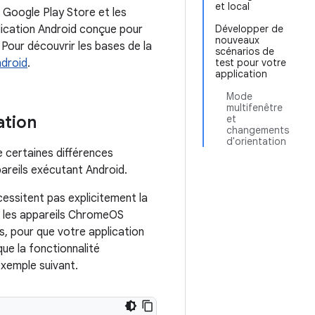
et local
 Google Play Store et les
lication Android conçue pour
Développer de
nouveaux
Pour découvrir les bases de la
scénarios de
ndroid
.
test pour votre
application
Mode
multifenêtre
ation
et
changements
d'orientation
e certaines différences
pareils exécutant Android.
essitent pas explicitement la
 les appareils ChromeOS
s, pour que votre application
ue la fonctionnalité
exemple suivant.