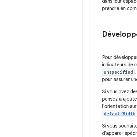
dans leur espac
prendre en compt
Développe
Pour développer
indicateurs de m
unspecified
.
pour assurer un
Si vous avez des
pensez à ajouter
l'orientation su
defaultWidth
Si vous souhaite
d'appareil spéci