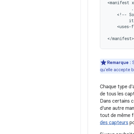
<manifest
.
<!--
S
it
<uses-f
Remarque
: 
qu'elle accepte b
Chaque type d'
de tous les cap
Dans certains ca
d'une autre man
tout de même fo
des capteurs
po