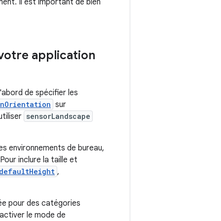
nt. Il est important de bien
votre application
abord de spécifier les
nOrientation
sur
tiliser
sensorLandscape
r les environnements de bureau,
our inclure la taille et
defaultHeight
,
rée pour des catégories
activer le mode de