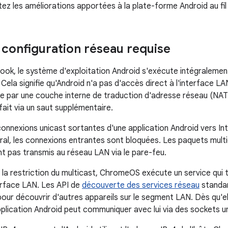
tez les améliorations apportées à la plate-forme Android au fil
a configuration réseau requise
ok, le système d'exploitation Android s'exécute intégralemen
ela signifie qu'Android n'a pas d'accès direct à l'interface LA
se par une couche interne de traduction d'adresse réseau (NAT
fait via un saut supplémentaire.
connexions unicast sortantes d'une application Android vers Int
éral, les connexions entrantes sont bloquées. Les paquets mul
nt pas transmis au réseau LAN via le pare-feu.
 la restriction du multicast, ChromeOS exécute un service qui 
terface LAN. Les API de
découverte des services réseau
standar
r découvrir d'autres appareils sur le segment LAN. Dès qu'elle
pplication Android peut communiquer avec lui via des sockets 