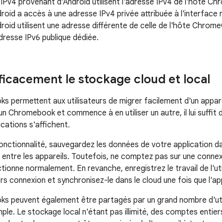
IPv4 provenant d'Android utilisent l'adresse IPv4 de l'hôte Ch
droid a accès à une adresse IPv4 privée attribuée à l'interface
roid utilisent une adresse différente de celle de l'hôte Chrom
dresse IPv6 publique dédiée.
fficacement le stockage cloud et local
permettent aux utilisateurs de migrer facilement d'un appareil 
 un Chromebook et commence à en utiliser un autre, il lui suffi
cations s'affichent.
onctionnalité, sauvegardez les données de votre application da
 entre les appareils. Toutefois, ne comptez pas sur une connex
tionne normalement. En revanche, enregistrez le travail de l'ut
ors connexion et synchronisez-le dans le cloud une fois que l'ap
s peuvent également être partagés par un grand nombre d'uti
le. Le stockage local n'étant pas illimité, des comptes entiers