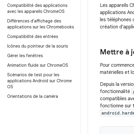
Les appareils C
Compatibilité des applications
avec les appareils Chrome
OS
applications An
les téléphones 
Différences d'affichage des
création d'appl
applications sur les Chromebooks
Compatibilité des entrées
Icônes du pointeur de la souris
Mettre à j
Gérer les fenêtres
Pour commencer,
Animation fluide sur Chrome
OS
matérielles et 
Scénarios de test pour les
applications Android sur Chrome
Depuis la versi
OS
fonctionnalité
Orientations de la caméra
compatibles ave
fonctionne sur 
android.hard