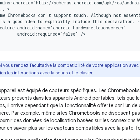
..
ome
Chromebooks
don't
support
touch.
Although
not
's
a
good
idea
to
explicitly
include
this
declaration.
eature
android:required="false"
/>

Si vous rendez facultative la compatibilité de votre application avec l
ien les
interactions avec la souris et le clavier
.
appareil est équipé de capteurs spécifiques. Les Chromebook
teurs présents dans les appareils Android portables, tels que 
s, il arrive cependant que la fonctionnalité offerte par l'un d
ière. Par exemple, même si les Chromebooks ne disposent pas
urnir des données de localisation basées sur les connexions W
ur en savoir plus sur les capteurs compatibles avec la plate-f