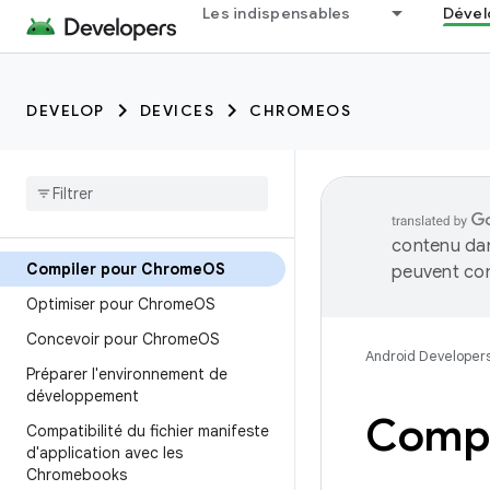
Les indispensables
Dével
DEVELOP
DEVICES
CHROMEOS
contenu dan
Compiler pour Chrome
OS
peuvent con
Optimiser pour Chrome
OS
Concevoir pour Chrome
OS
Android Developer
Préparer l'environnement de
développement
Compi
Compatibilité du fichier manifeste
d'application avec les
Chromebooks