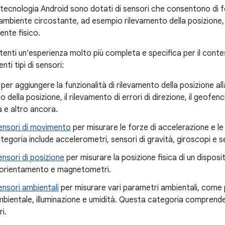
n tecnologia Android sono dotati di sensori che consentono di fo
l'ambiente circostante, ad esempio rilevamento della posizione
ente fisico.
 utenti un'esperienza molto più completa e specifica per il cont
nti tipi di sensori:
per aggiungere la funzionalità di rilevamento della posizione al
 della posizione, il rilevamento di errori di direzione, il geofen
tà e altro ancora.
ensori di movimento
per misurare le forze di accelerazione e le 
egoria include accelerometri, sensori di gravità, giroscopi e sen
ensori di posizione
per misurare la posizione fisica di un dispos
i orientamento e magnetometri.
ensori ambientali
per misurare vari parametri ambientali, come
ambientale, illuminazione e umidità. Questa categoria comprend
i.