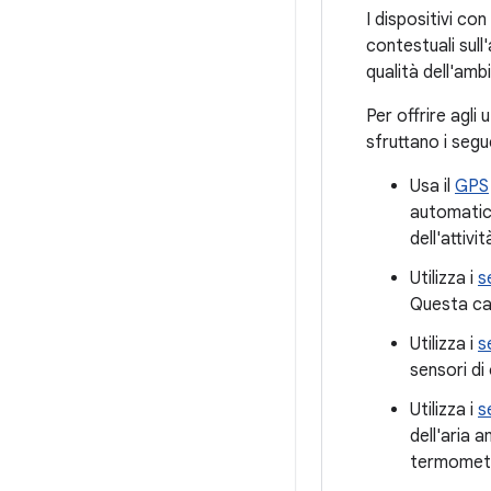
I dispositivi co
contestuali sul
qualità dell'ambi
Per offrire agli
sfruttano i segue
Usa il
GPS
automatico
dell'attivi
Utilizza i
s
Questa cat
Utilizza i
s
sensori d
Utilizza i
s
dell'aria 
termometr