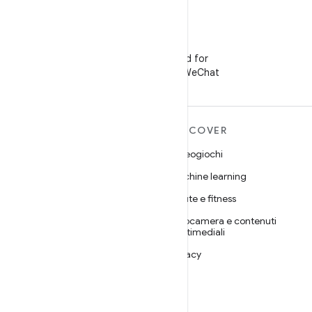
WeChat
Segui Android for
Developers su WeChat
ULTERIORI
DISCOVER
INFORMAZIONI SU
Videogiochi
ANDROID
Machine learning
Android
Salute e fitness
Android for Enterprise
Fotocamera e contenuti
Sicurezza
multimediali
Source
Privacy
Notizie
5G
Blog