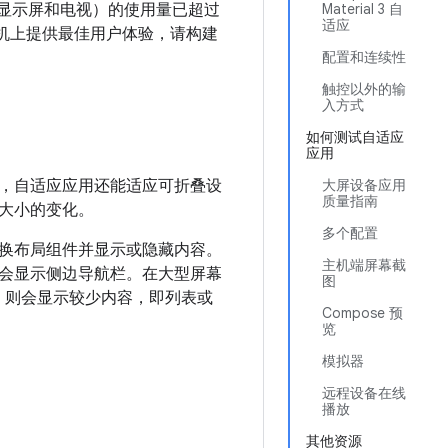
、车载显示屏和电视）的使用量已超过
Material 3 自
适应
机
上提供最佳用户体验，请构建
配置和连续性
触控以外的输
入方式
如何测试自适应
应用
，自适应应用还能适应可折叠设
大屏设备应用
质量指南
大小的变化。
多个配置
换布局组件并显示或隐藏内容。
主机端屏幕截
会显示侧边导航栏。在大型屏幕
图
，则会显示较少内容，即列表或
Compose 预
览
模拟器
远程设备在线
播放
其他资源