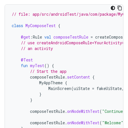
// file: app/src/androidTest/java/com/package/MyCo
class
MyComposeTest
{
@get
:
Rule
val
composeTestRule
=
createComposeR
// use createAndroidComposeRule<YourActivity>(
// an activity
@Test
fun
myTest
()
{
// Start the app
composeTestRule
.
setContent
{
MyAppTheme
{
MainScreen
(
uiState
=
fakeUiState
,
}
}
composeTestRule
.
onNodeWithText
(
"Continue"
)
composeTestRule
.
onNodeWithText
(
"Welcome"
)