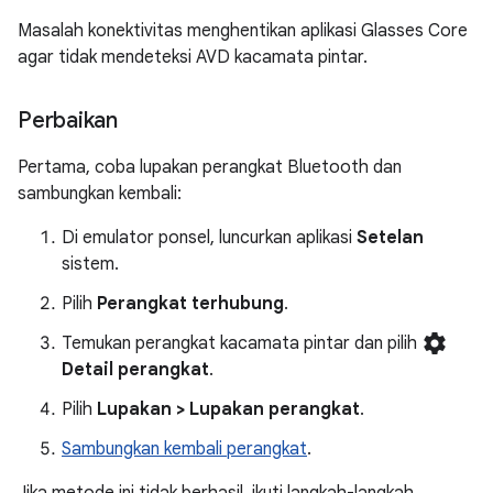
Masalah konektivitas menghentikan aplikasi Glasses Core
agar tidak mendeteksi AVD kacamata pintar.
Perbaikan
Pertama, coba lupakan perangkat Bluetooth dan
sambungkan kembali:
Di emulator ponsel, luncurkan aplikasi
Setelan
sistem.
Pilih
Perangkat terhubung
.
settings
Temukan perangkat kacamata pintar dan pilih
Detail perangkat
.
Pilih
Lupakan > Lupakan perangkat
.
Sambungkan kembali perangkat
.
Jika metode ini tidak berhasil, ikuti langkah-langkah