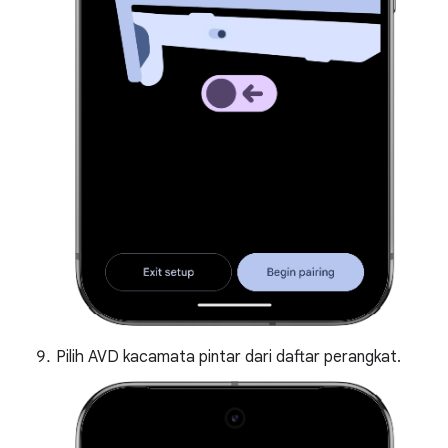
Pilih AVD kacamata pintar dari daftar perangkat.