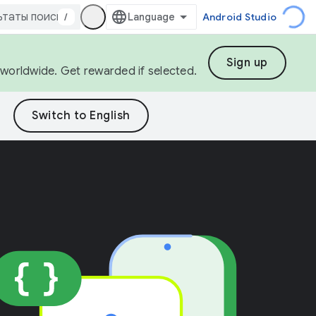
/
Android Studio
Sign up
s worldwide. Get rewarded if selected.