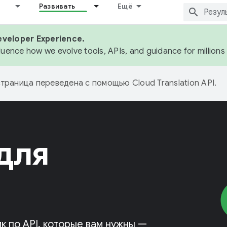
Развивать
Ещё
eveloper Experience.
fluence how we evolve tools, APIs, and guidance for million
страница переведена с помощью
Cloud Translation API
.
для
к по API, которые вам нужны —