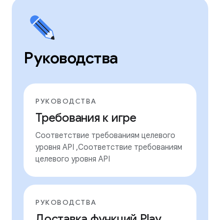
Руководства
РУКОВОДСТВА
Требования к игре
Соответствие требованиям целевого
уровня API ,Соответствие требованиям
целевого уровня API
РУКОВОДСТВА
Доставка функций Play