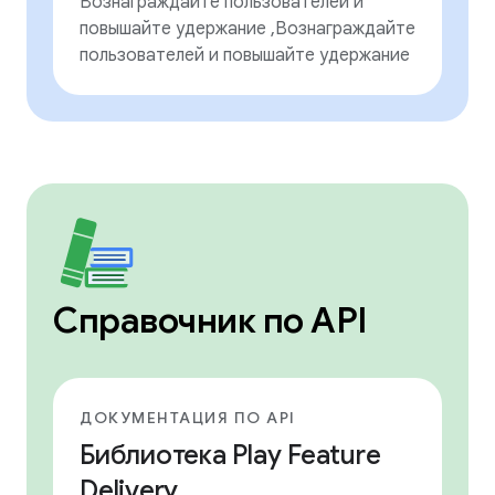
Вознаграждайте пользователей и
повышайте удержание ,Вознаграждайте
пользователей и повышайте удержание
Справочник по API
ДОКУМЕНТАЦИЯ ПО API
Библиотека Play Feature
Delivery