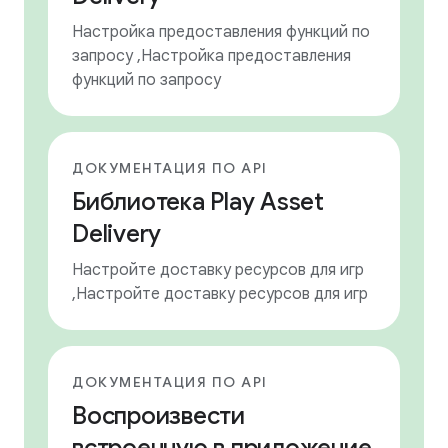
Настройка предоставления функций по
запросу ,Настройка предоставления
функций по запросу
ДОКУМЕНТАЦИЯ ПО API
Библиотека Play Asset
Delivery
Настройте доставку ресурсов для игр
,Настройте доставку ресурсов для игр
ДОКУМЕНТАЦИЯ ПО API
Воспроизвести