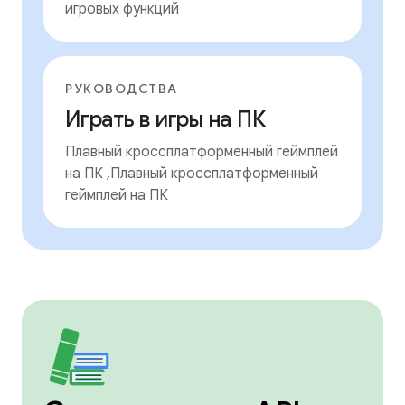
игровых функций
РУКОВОДСТВА
Играть в игры на ПК
Плавный кроссплатформенный геймплей
на ПК ,Плавный кроссплатформенный
геймплей на ПК