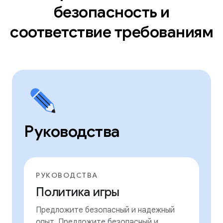
безопасность и
соответствие требованиям
Руководства
РУКОВОДСТВА
Политика игры
Предложите безопасный и надежный
опыт ,Предложите безопасный и