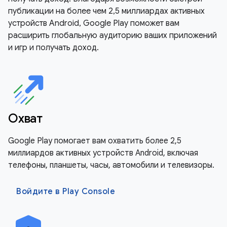
публикации на более чем 2,5 миллиардах активных
устройств Android, Google Play поможет вам
расширить глобальную аудиторию ваших приложений
и игр и получать доход.
Охват
Google Play помогает вам охватить более 2,5
миллиардов активных устройств Android, включая
телефоны, планшеты, часы, автомобили и телевизоры.
Войдите в Play Console