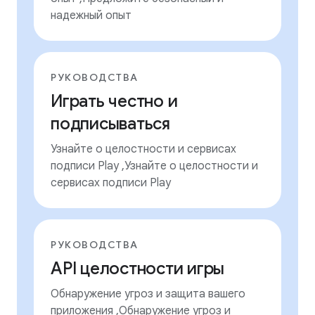
надежный опыт
РУКОВОДСТВА
Играть честно и
подписываться
Узнайте о целостности и сервисах
подписи Play ,Узнайте о целостности и
сервисах подписи Play
РУКОВОДСТВА
API целостности игры
Обнаружение угроз и защита вашего
приложения ,Обнаружение угроз и