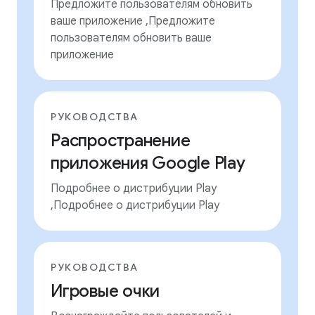
Предложите пользователям обновить
ваше приложение ,Предложите
пользователям обновить ваше
приложение
РУКОВОДСТВА
Распространение
приложения Google Play
Подробнее о дистрибуции Play
,Подробнее о дистрибуции Play
РУКОВОДСТВА
Игровые очки