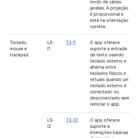
modo de várias
janelas. A projeção
é proporcional e
está na orientação
correta.
Teclado,
LS-
T3-9
O app oferece
mouse e
I1
suporte a entrada
trackpad
de texto usando
teclado externo e
alterna entre
teclados físicos e
virtuais quando um
teclado externo é
conectado ou
desconectado sem
reiniciar o app.
LS-
T3-10
O app oferece
I2
suporte a
interações básicas