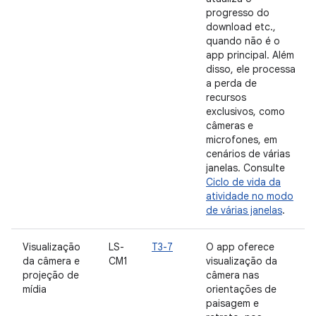
progresso do
download etc.,
quando não é o
app principal. Além
disso, ele processa
a perda de
recursos
exclusivos, como
câmeras e
microfones, em
cenários de várias
janelas. Consulte
Ciclo de vida da
atividade no modo
de várias janelas
.
Visualização
LS-
T3-7
O app oferece
da câmera e
CM1
visualização da
projeção de
câmera nas
mídia
orientações de
paisagem e