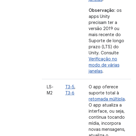
Observação
: os
apps Unity
precisam ter a
versão 2019 ou
mais recente do
Suporte de longo
prazo (LTS) do
Unity. Consulte
Verificação no
modo de várias
janelas
.
LS-
T3-5
,
O app oferece
M2
T3-6
suporte total à
retomada múltipla
.
O app atualiza a
interface, ou seja,
continua tocando
mídia, incorpora
novas mensagens,
atualiza o