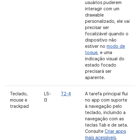
usuários puderem
interagir com um
drawable
personalizado, ele vai
precisar ser
focalizável quando o
dispositivo não
estiver no
modo de
toque
, e uma
indicação visual do
estado focado
precisará ser
aparente.
Teclado,
LS-
T2-4
A tarefa principal flui
mouse e
I3
no app com suporte
trackpad
à navegação pelo
teclado, incluindo a
navegação com as
teclas
e de seta.
Tab
Consulte
Criar apps
mais acessíveis
.