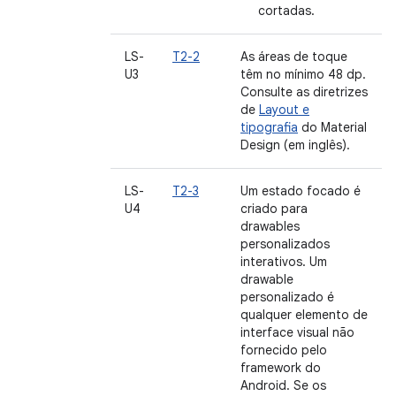
cortadas.
LS-
T2-2
As áreas de toque
U3
têm no mínimo 48 dp.
Consulte as diretrizes
de
Layout e
tipografia
do Material
Design (em inglês).
LS-
T2-3
Um estado focado é
U4
criado para
drawables
personalizados
interativos. Um
drawable
personalizado é
qualquer elemento de
interface visual não
fornecido pelo
framework do
Android. Se os