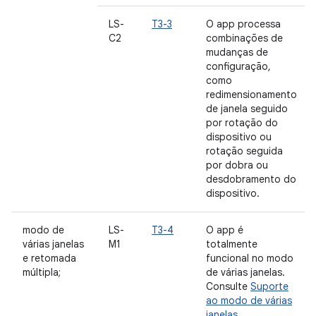
LS-
T3-3
O app processa
C2
combinações de
mudanças de
configuração,
como
redimensionamento
de janela seguido
por rotação do
dispositivo ou
rotação seguida
por dobra ou
desdobramento do
dispositivo.
modo de
LS-
T3-4
O app é
várias janelas
M1
totalmente
e retomada
funcional no modo
múltipla;
de várias janelas.
Consulte
Suporte
ao modo de várias
janelas
.