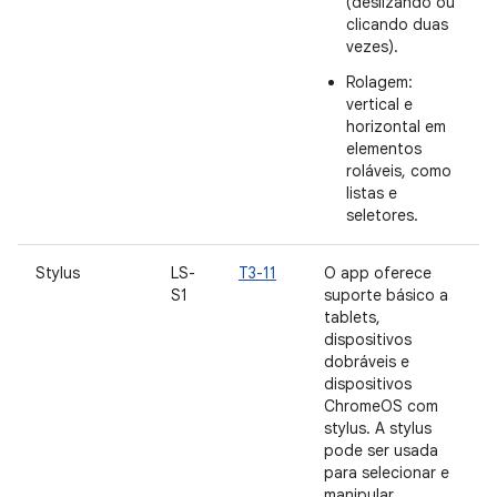
(deslizando ou
clicando duas
vezes).
Rolagem:
vertical e
horizontal em
elementos
roláveis, como
listas e
seletores.
Stylus
LS-
T3-11
O app oferece
S1
suporte básico a
tablets,
dispositivos
dobráveis e
dispositivos
ChromeOS com
stylus. A stylus
pode ser usada
para selecionar e
manipular