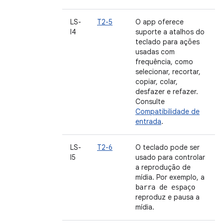
LS-
T2-5
O app oferece
I4
suporte a atalhos do
teclado para ações
usadas com
frequência, como
selecionar, recortar,
copiar, colar,
desfazer e refazer.
Consulte
Compatibilidade de
entrada
.
LS-
T2-6
O teclado pode ser
I5
usado para controlar
a reprodução de
mídia. Por exemplo, a
barra de espaço
reproduz e pausa a
mídia.