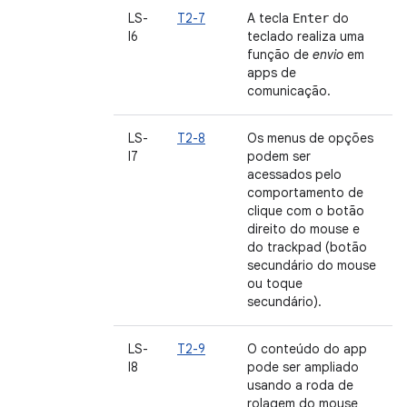
LS-
T2-7
A tecla
do
Enter
I6
teclado realiza uma
função de
envio
em
apps de
comunicação.
LS-
T2-8
Os menus de opções
I7
podem ser
acessados pelo
comportamento de
clique com o botão
direito do mouse e
do trackpad (botão
secundário do mouse
ou toque
secundário).
LS-
T2-9
O conteúdo do app
I8
pode ser ampliado
usando a roda de
rolagem do mouse