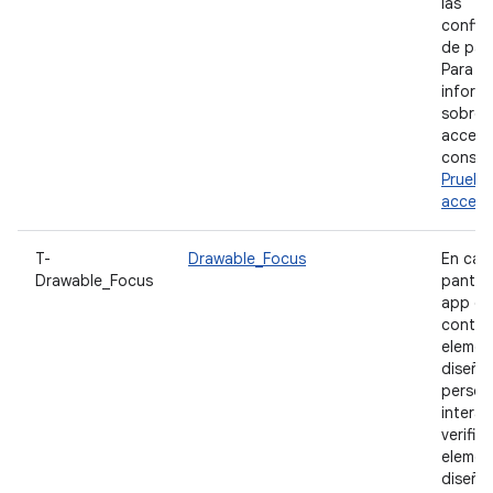
las
config
de pant
Para o
inform
sobre
accesib
consult
Prueba
accesib
T-
Drawable_Focus
En cad
Drawable_Focus
pantall
app q
conten
elemen
diseño
person
interac
verific
elemen
diseño