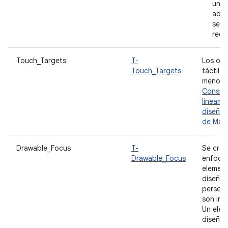
una 
adec
se es
reco
Touch_Targets
T-
Los obj
Touch_Targets
táctiles
menos 
Consult
lineami
diseño 
de Mate
Drawable_Focus
T-
Se crea
Drawable_Focus
enfocad
elemen
diseño
persona
son int
Un ele
diseño