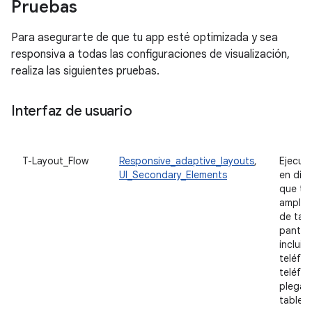
Pruebas
Para asegurarte de que tu app esté optimizada y sea
responsiva a todas las configuraciones de visualización,
realiza las siguientes pruebas.
Interfaz de usuario
T-Layout_Flow
Responsive_adaptive_layouts
,
Ejecuta
UI_Secondary_Elements
en disp
que te
amplia
de tam
pantall
incluid
teléfo
teléfo
plegab
tablets