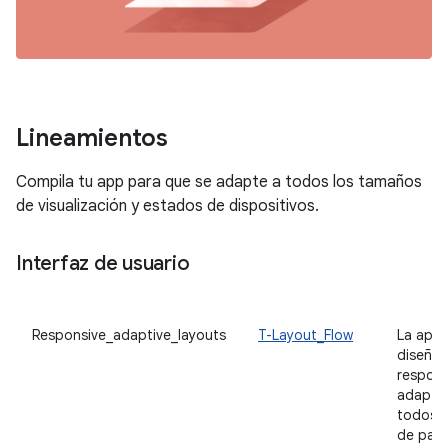
Lineamientos
Compila tu app para que se adapte a todos los tamaños
de visualización y estados de dispositivos.
Interfaz de usuario
Responsive_adaptive_layouts
T-Layout_Flow
La app 
diseños
respons
adaptab
todos 
de pant